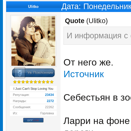
Дата: Понедельник
Ulitko
Quote
(
Ulitko
)
И информация с 
От него же.
Источник
I Just Can't Stop Loving You
Себестьян в з
Репутация:
23434
Награды:
2272
Сообщения:
22262
Из:
Горловка
Ларри на фоне