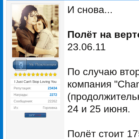
И снова...
Полёт на верт
23.06.11
По случаю вто
компания "Chann
I Just Can't Stop Loving You
Репутация:
23434
(продолжительн
Награды:
2272
Сообщения:
22262
24 и 25 июня.
Из:
Горловка
Полёт стоит 17