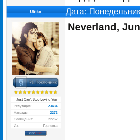
Дата: Понедельник
Ulitko
Neverland, Jun
I Just Can't Stop Loving You
Репутация:
23434
Награды:
2272
Сообщения:
22262
Из:
Горловка