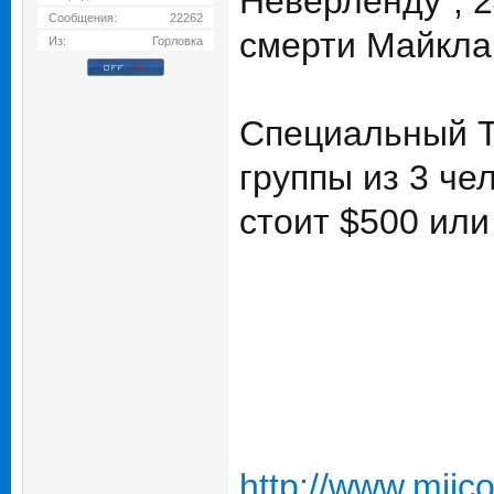
Неверленду", 2
Сообщения:
22262
смерти Майкла
Из:
Горловка
Специальный Т
группы из 3 че
стоит $500 или
http://www.mjjc