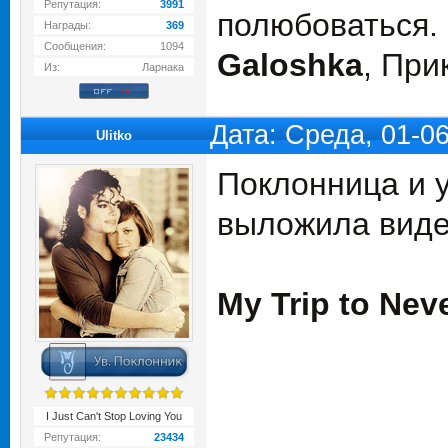
Репутация:
3991
полюбоваться.
Награды:
369
Сообщения:
1094
Galoshka
, Пр
Из:
Ларнака
Дата: Среда, 01-0
Ulitko
Поклонница и у
выложила виде
My Trip to Nev
I Just Can't Stop Loving You
Репутация:
23434