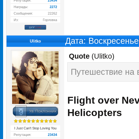
Репутация:
23434
Награды:
2272
Сообщения:
22262
Из:
Горловка
Дата: Воскресенье
Ulitko
Quote
(
Ulitko
)
Путешествие на в
Flight over Ne
Helicopters
I Just Can't Stop Loving You
Репутация:
23434