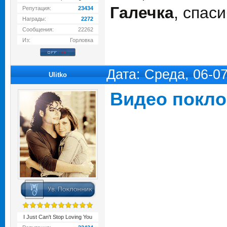
Галечка
, спас
Репутация:
23434
Награды:
2272
Сообщения:
22262
Из:
Горловка
Дата: Среда, 06-0
Ulitko
Видео покло
I Just Can't Stop Loving You