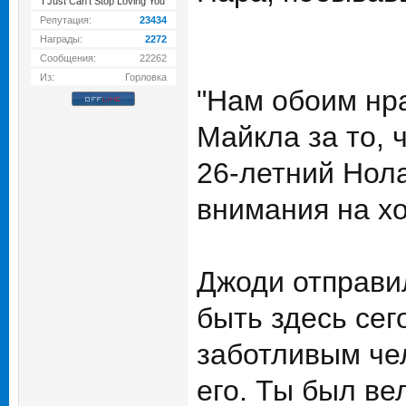
I Just Can't Stop Loving You
Репутация:
23434
Награды:
2272
Сообщения:
22262
Из:
Горловка
"Нам обоим нра
Майкла за то, 
26-летний Нол
внимания на х
Джоди отправи
быть здесь сег
заботливым че
его. Ты был ве