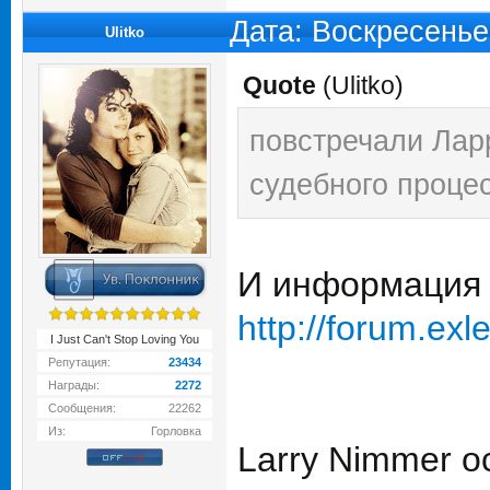
Дата: Воскресенье
Ulitko
Quote
(
Ulitko
)
повстречали Лар
судебного процес
И информация 
http://forum.exl
I Just Can't Stop Loving You
Репутация:
23434
Награды:
2272
Сообщения:
22262
Из:
Горловка
Larry Nimmer о