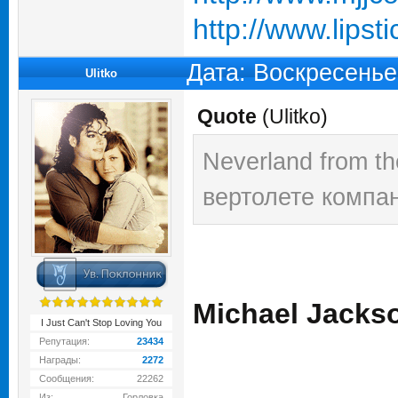
http://www.lipst
Дата: Воскресенье
Ulitko
Quote
(
Ulitko
)
Neverland from th
вертолете компан
Michael Jacks
I Just Can't Stop Loving You
Репутация:
23434
Награды:
2272
Сообщения:
22262
Из:
Горловка