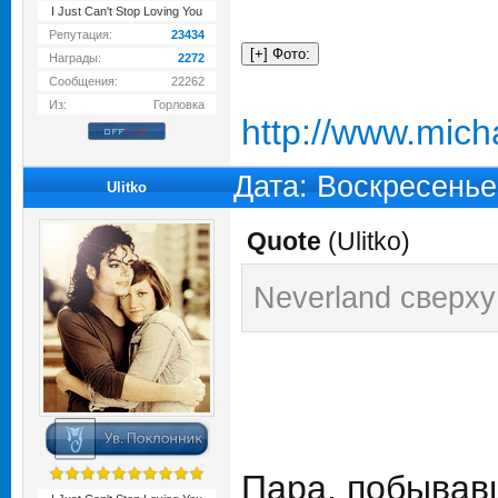
I Just Can't Stop Loving You
Репутация:
23434
Награды:
2272
Сообщения:
22262
Из:
Горловка
http://www.mic
Дата: Воскресенье
Ulitko
Quote
(
Ulitko
)
Neverland сверху
Пара, побывав