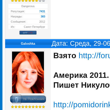
Dangerous
Репутация:
7431
Награды:
383
Сообщения:
2012
Из:
Санкт-Петербург
Дата: Среда, 29-0
Galoshka
Взято
http://f
Америка 2011.
Пишет Никуло
http://pomidori