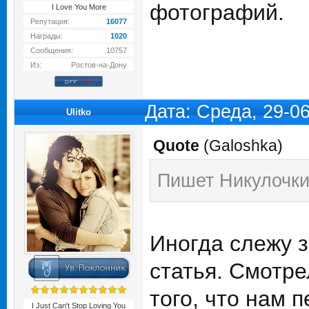
фотографий.
I Love You More
Репутация:
16077
Награды:
1020
Сообщения:
10757
Из:
Ростов-на-Дону
Дата: Среда, 29-0
Ulitko
Quote
(
Galoshka
)
Пишет Никулочки
Иногда слежу з
статья. Смотре
того, что нам 
I Just Can't Stop Loving You