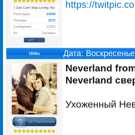
https://twitpic.
I Just Can't Stop Loving You
Репутация:
23434
Награды:
2272
Сообщения:
22262
Из:
Горловка
Дата: Воскресенье
Ulitko
Neverland from
Neverland свер
Ухоженный Нев