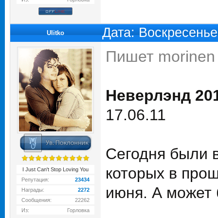
Дата: Воскресенье
Ulitko
Пишет morinen 
Неверлэнд 20
17.06.11
Сегодня были в
которых в прош
I Just Can't Stop Loving You
Репутация:
23434
июня. А может 
Награды:
2272
Сообщения:
22262
Из:
Горловка