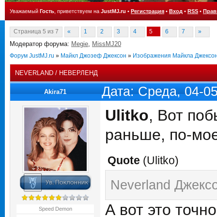
Уважаемый
Гость
, приветствуем на
JustMJ.ru
•
Регистрация
•
Вход
•
RSS
•
Прав
Страница
5
из
7
«
1
2
3
4
5
6
7
»
Модератор форума:
Megie
,
MissMJ20
Форум JustMJ.ru
»
Майкл Джозеф Джексон
»
Изображения Майкла Джексо
NEVERLAND / НЕВЕРЛЕНД
Дата: Среда, 04-0
Akira71
Ulitko
, Вот по
раньше, по-мое
Quote
(
Ulitko
)
Neverland Джексо
А вот это точн
Speed Demon