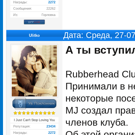
Награды:
2272
Сообщения:
22262
Из:
Горловка
Дата: Среда, 27-0
Ulitko
А ты вступи
Rubberhead Clu
Принимали в н
некоторые пос
MJ создал прав
членов клуба.
I Just Can't Stop Loving You
Репутация:
23434
Об этой органи
Награды:
2272