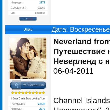
Награды:
2272
Сообщения:
22262
Из:
Горловка
Дата: Воскресенье
Ulitko
Neverland from
Путешествие н
Неверленд с 
06-04-2011
Channel Island
I Just Can't Stop Loving You
Репутация:
23434
Награды:
2272