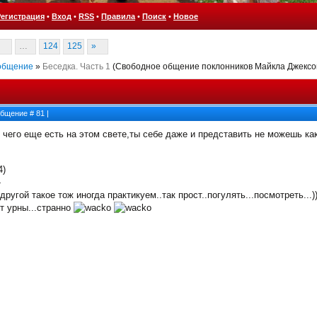
Регистрация
•
Вход
•
RSS
•
Правила
•
Поиск
•
Новое
…
124
125
»
общение
»
Беседка. Часть 1
(Свободное общение поклонников Майкла Джексо
ообщение #
81
|
о чего еще есть на этом свете,ты себе даже и представить не можешь ка
4)
-
одругой такое тож иногда практикуем..так прост..погулять...посмотреть...)
ют урны...странно