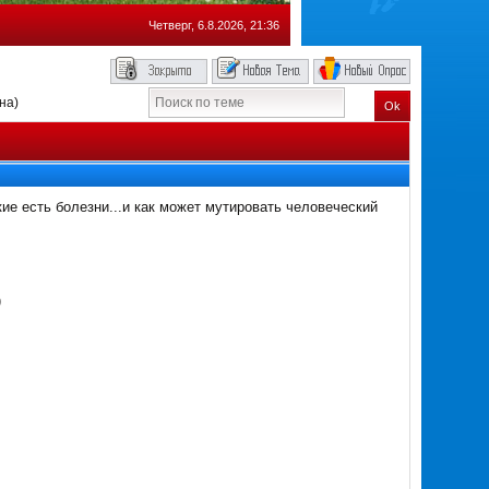
Четверг, 6.8.2026, 21:36
на)
Ok
кие есть болезни...и как может мутировать человеческий
)