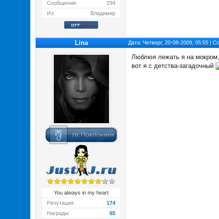
Сообщения:
294
Из:
Владимир
Lina
Дата: Четверг, 20-08-2009, 05:55 | 
Люблюя лежать я на мокром, 
вот я с детства-загадочный
You always in my heart
Репутация:
174
Награды:
65