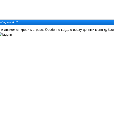
Сообщение #
82
|
и липком от крови матрасе. Особенно когда с верху цепями меня дубася