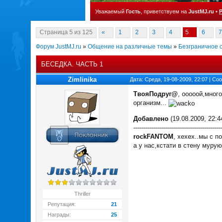
Уважаемый
Гость
, приветствуем на
JustMJ.ru
•
Страница
5
из
125
«
1
2
3
4
5
6
7
Форум JustMJ.ru
»
Общение на различные темы
»
Безграничное 
БЕСЕДКА. ЧАСТЬ 1
Zimlinika
Дата: Среда, 19-08-2009, 22:07 | С
ТвояПодруг@
, ооооой,мног
организм...
Добавлено
(19.08.2009, 22:4
--------------------------------------------
rockFANTOM
, хехех..мы с п
а у нас,кстати в стену муру
Thriller
Репутация:
21
Награды:
25