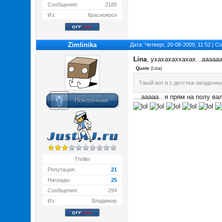
Сообщения:
2185
Из:
Красноярск
Zimlinika
Дата: Четверг, 20-08-2009, 11:52 | 
Lina
, ухахахаххахах...аааааа
Quote
(
Lina
)
Такой вот я с детства-загадочн
....ааааа...я прям на полу ва
Thriller
Репутация:
21
Награды:
25
Сообщения:
294
Из:
Владимир