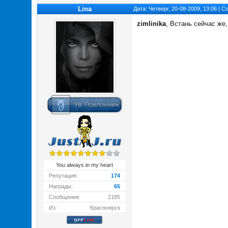
Lina
Дата: Четверг, 20-08-2009, 13:06 | 
zimlinika
, Встань сейчас же
You always in my heart
Репутация:
174
Награды:
65
Сообщения:
2185
Из:
Красноярск