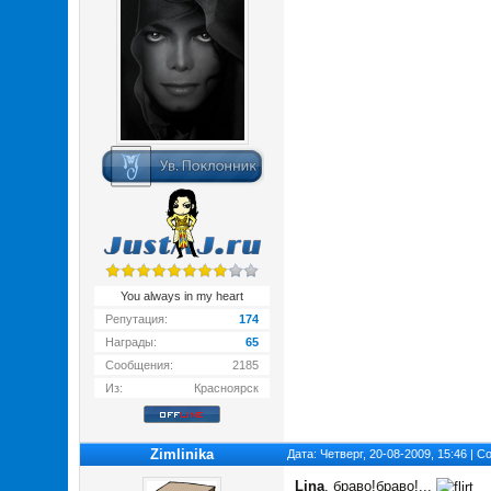
You always in my heart
Репутация:
174
Награды:
65
Сообщения:
2185
Из:
Красноярск
Zimlinika
Дата: Четверг, 20-08-2009, 15:46 | 
Lina
, браво!браво!...