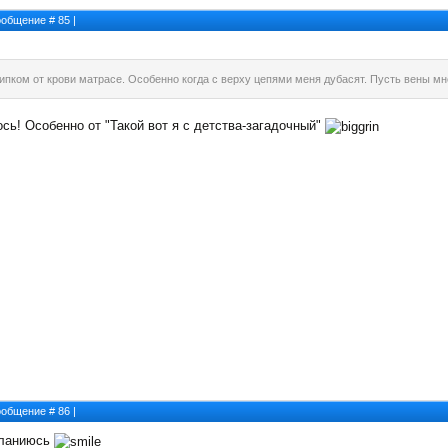
Сообщение #
85
|
ипком от крови матрасе. Особенно когда с верху цепями меня дубасят. Пусть вены мне
сь! Особенно от "Такой вот я с детства-загадочный"
Сообщение #
86
|
кланиюсь