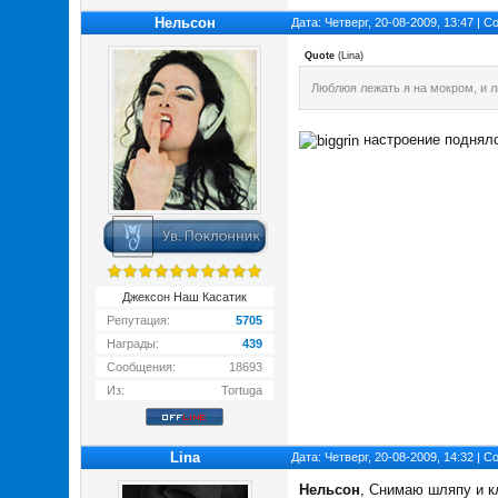
Нельсон
Дата: Четверг, 20-08-2009, 13:47 | 
Quote
(
Lina
)
Люблюя лежать я на мокром, и л
настроение подняло
Джексон Наш Касатик
Репутация:
5705
Награды:
439
Сообщения:
18693
Из:
Tortuga
Lina
Дата: Четверг, 20-08-2009, 14:32 | 
Нельсон
, Снимаю шляпу и 