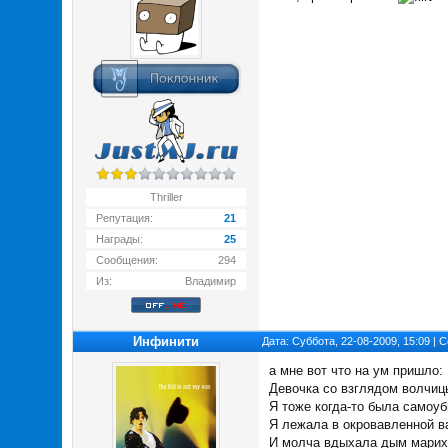
Thriller
Репутация:
21
Награды:
25
Сообщения:
294
Из:
Владимир
Инфинити
Дата: Суббота, 22-08-2009, 15:09 |
а мне вот что на ум пришло:
Девочка со взглядом волчиц
Я тоже когда-то была самоу
Я лежала в окровавленной в
И молча вдыхала дым мари