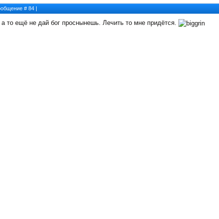
Сообщение #
84
|
, а то ещё не дай бог проснынешь. Лечить то мне придётся.