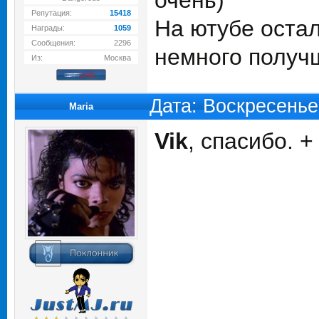
очень)
Репутация:
15418
На ютубе остал
Награды:
1059
Сообщения:
2296
немного получ
Из:
Москва
Дата: Воскресенье
Maria
Vik
, спасибо. +