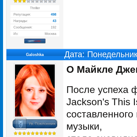
Thriller
Репутация:
498
Награды:
43
Сообщения:
192
Из:
Москва
Дата: Понедельник
Galoshka
О Майкле Дже
После успеха ф
Jackson's This Is
составленного 
музыки,