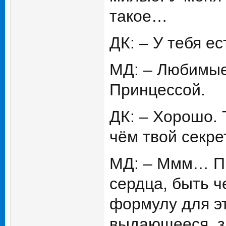
такое…
ДК: – У тебя е
МД: – Любимые
Принцессой.
ДК: – Хорошо. 
чём твой секре
МД: – Ммм… Пр
сердца, быть ч
формулу для эт
выдающееся, зн