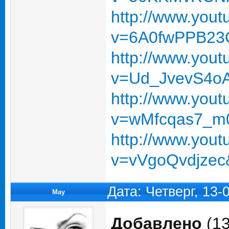
http://www.you
v=6A0fwPPB23Q
http://www.you
v=Ud_JvevS4oA
http://www.you
v=wMfcqas7_m0
http://www.you
v=vVgoQvdjzec
Дата: Четверг, 13-
May
Добавлено
(13