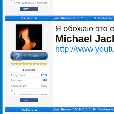
Страна вечных иллюзий)
KaSandra
Дата: Вторник, 28-12-2010, 01:03 | Сообщение
Я обожаю это 
Michael Jac
http://www.you
...Fall Again...
Репутация:
4799
Награды:
395
Сообщения:
3585
Из:
Страна вечных иллюзий)
KaSandra
Дата: Вторник, 28-12-2010, 01:18 | Сообщение