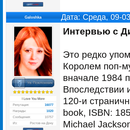
Дата: Среда, 09-0
Galoshka
Интервью с Ди
Это редко упом
Королем поп-му
вначале 1984 п
Впоследствии 
120-и страничн
I Love You More
Репутация:
16077
book, ISBN: 1
Награды:
1020
Сообщения:
10757
Michael Jackson 
Из:
Ростов-на-Дону