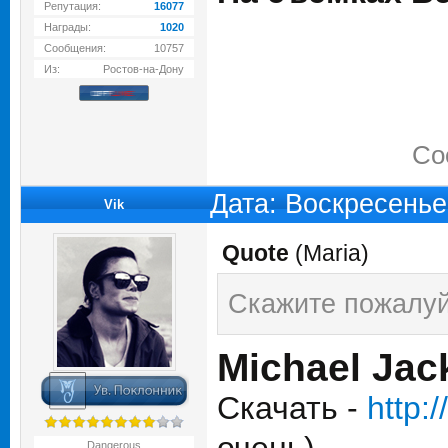
Репутация:
16077
Награды:
1020
Сообщения:
10757
Из:
Ростов-на-Дону
Со
Дата: Воскресенье
Vik
Quote
(
Maria
)
Скажите пожалуй
Michael Jac
Скачать -
http
Dangerous