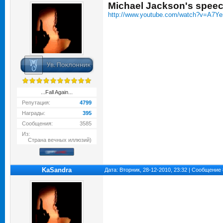
Michael Jackson's spee
http://www.youtube.com/watch?v=A7
...Fall Again...
Репутация:
4799
Награды:
395
Сообщения:
3585
Из:
Страна вечных иллюзий)
KaSandra
Дата: Вторник, 28-12-2010, 23:32 | Сообщение