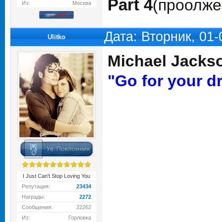
Part 4
(проолжен
Из:
Москва
Дата: Вторник, 01
Ulitko
Michael Jackso
"Go for your d
I Just Can't Stop Loving You
Репутация:
23434
Награды:
2272
Сообщения:
22262
Из:
Горловка