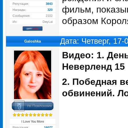
Репутация:
3843
фильм, показы
Награды:
320
Сообщения:
2102
образом Корол
Из:
DжуLai
Дата: Четверг, 17-
Galoshka
Видео: 1. Ден
Неверленд 15 
2. Победная 
обвинений. Ло
I Love You More
Репутация:
16077