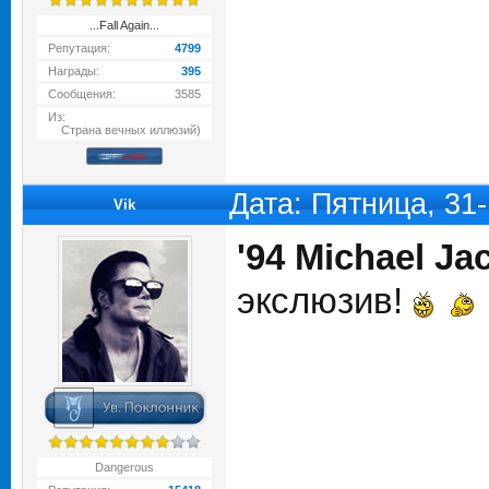
...Fall Again...
Репутация:
4799
Награды:
395
Сообщения:
3585
Из:
Страна вечных иллюзий)
Дата: Пятница, 31
Vik
'94 Michael J
экслюзив!
Dangerous