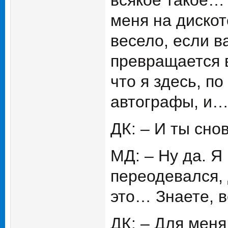
всякое такое… 
меня на дискот
весело, если ва
превращается в
что я здесь, п
автографы, и
ДК: – И ты сно
МД: – Ну да. Я
переодевался, 
это… Знаете, в
ДК: – Для меня