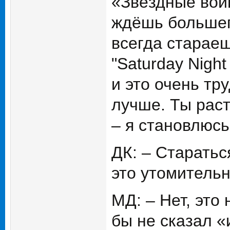
«Звёздные вой
ждёшь большег
всегда стараеш
"Saturday Night
и это очень тр
лучше. Ты раст
– я становлюсь
ДК: – Старатьс
это утомитель
МД: – Нет, это
бы не сказал «