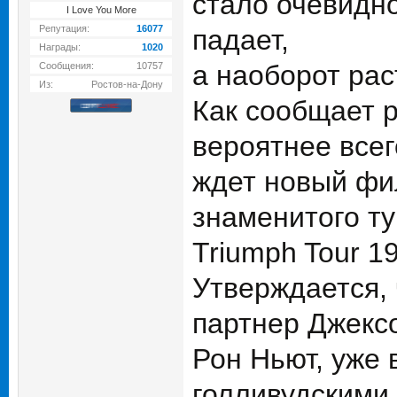
стало очевидно
I Love You More
Репутация:
16077
падает,
Награды:
1020
а наоборот рас
Сообщения:
10757
Из:
Ростов-на-Дону
Как сообщает р
вероятнее всег
ждет новый фил
знаменитого т
Triumph Tour 19
Утверждается,
партнер Джекс
Рон Ньют, уже 
голливудскими