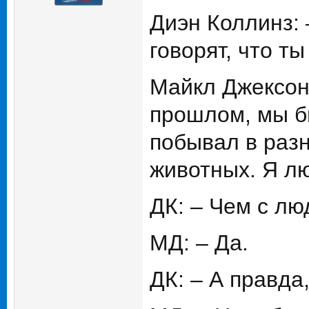
Диэн Коллинз: 
говорят, что т
Майкл Джексон:
прошлом, мы бы
побывал в разн
животных. Я л
ДК: – Чем с л
МД: – Да.
ДК: – А правда