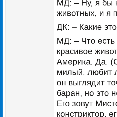
МД: – Ну, я бы
животных, и я
ДК: – Какие эт
МД: – Что есть
красивое живот
Америка. Да. (
милый, любит л
он выглядит то
баран, но это 
Его зовут Мист
констриктор, е