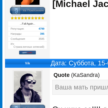
[Michael J
...Fall Again...
Репутация:
4799
Награды:
395
Сообщения:
3585
Из:
Страна вечных иллюзий)
Дата: Суббота, 15
Vik
Quote
(
KaSandra
)
Ваша мать пришл