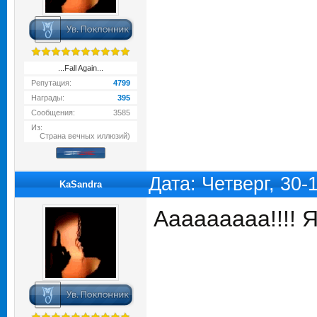
...Fall Again...
Репутация:
4799
Награды:
395
Сообщения:
3585
Из:
Страна вечных иллюзий)
Дата: Четверг, 30
KaSandra
Ааааааааа!!!! Я