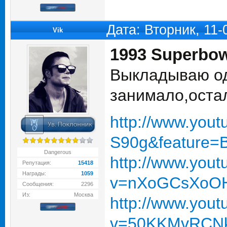
Дата: Вторник, 11
Vik
1993 Superbow
Выкладываю од
занимало,оста
http://www.you
S90g&feature=
Dangerous
http://www.you
Репутация:
15418
Награды:
1059
v=nXoGCsXoOHA
Сообщения:
2296
Из:
Москва
http://www.you
v=50KKMvRCNkU