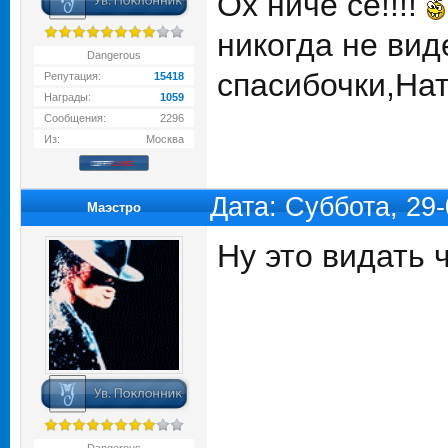
Ох ниче се!!!!
никогда не вид
Dangerous
спасибочки,Нат
Репутация:
15418
Награды:
1059
Сообщения:
2296
Из:
Москва
Дата: Суббота, 29
Маэстро
Ну это видать 