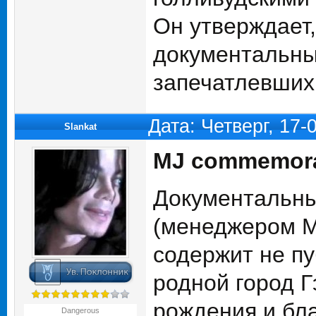
Он утверждает,
документальны
запечатлевших 
Дата: Четверг, 17-
Slankat
MJ commemora
Документальн
(менеджером М
содержит не п
родной город Г
рождения и бл
Dangerous