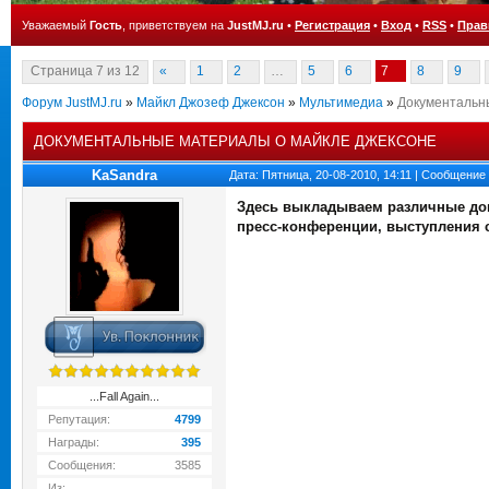
Уважаемый
Гость
, приветствуем на
JustMJ.ru
•
Регистрация
•
Вход
•
RSS
•
Прав
Страница
7
из
12
«
1
2
…
5
6
7
8
9
Форум JustMJ.ru
»
Майкл Джозеф Джексон
»
Мультимедиа
»
Документальн
ДОКУМЕНТАЛЬНЫЕ МАТЕРИАЛЫ О МАЙКЛЕ ДЖЕКСОНЕ
KaSandra
Дата: Пятница, 20-08-2010, 14:11 | Сообщение
Здесь выкладываем различные док
пресс-конференции, выступления 
...Fall Again...
Репутация:
4799
Награды:
395
Сообщения:
3585
Из: