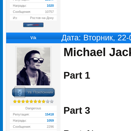
Награды:
1020
Сообщения:
10757
Из:
Ростов-на-Дону
Дата: Вторник, 22
Vik
Michael Ja
Part 1
Part 3
Dangerous
Репутация:
15418
Награды:
1059
Сообщения:
2296