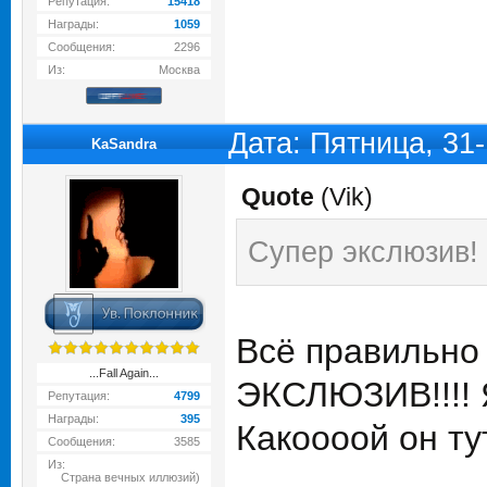
Репутация:
15418
Награды:
1059
Сообщения:
2296
Из:
Москва
Дата: Пятница, 31
KaSandra
Quote
(
Vik
)
Супер экслюзив!
Всё правильно
...Fall Again...
ЭКСЛЮЗИВ!!!! 
Репутация:
4799
Награды:
395
Какоооой он ту
Сообщения:
3585
Из:
Страна вечных иллюзий)