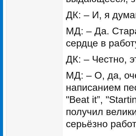
ДК: – И, я дум
МД: – Да. Стар
сердце в работ
ДК: – Честно, 
МД: – О, да, о
написанием песе
"Beat it”, "Sta
получил велики
серьёзно работ