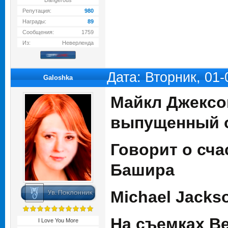
Dangerous
Репутация:
980
Награды:
89
Сообщения:
1759
Из:
Неверленда
Дата: Вторник, 01
Galoshka
Майкл Джексон
выпущенный о
Говорит о сч
Башира
Michael Jacks
На съемках Bea
I Love You More