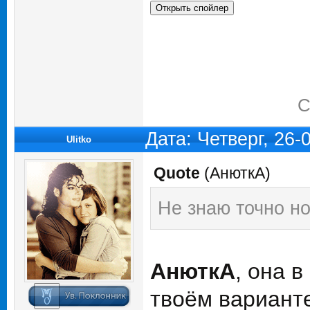
С
Дата: Четверг, 26
Ulitko
Quote
(
АнюткA
)
Не знаю точно но
АнюткA
, она в
твоём вариант