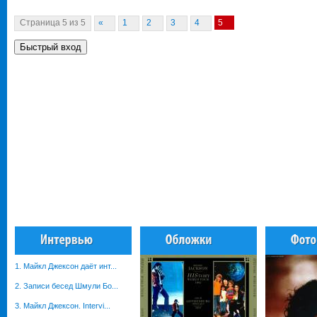
Страница
5
из
5
«
1
2
3
4
5
1. Майкл Джексон даёт инт...
2. Записи бесед Шмули Бо...
3. Майкл Джексон. Intervi...