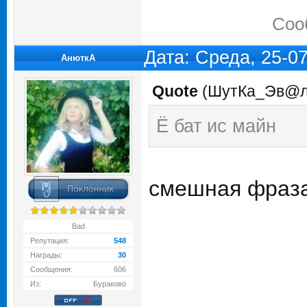
Соо
Дата: Среда, 25-0
АнюткA
Quote
(
ШутКа_Эв@
Ё бат ис майн
смешная фраз
Bad
Репутация:
548
Награды:
30
Сообщения:
606
Из:
Бураково