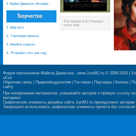
4. Майкл Джексон. Интервь...
This feature is for Premium
users only!
1. Мир пуст
2. 7 месяцев прошло...
3. Имейте совесть
4. “Я провёл этот уик-энд...
Форум поклонников Майкла Джексона
-
www.JustMJ.ru
© 2008-2026 |
Хо
uCoz
Обратная связь
|
Правообладателям
|
Гостевая
|
Партнеры
|
Кнопка
|
П
сайту
При копировании материалов, указывайте авторов и прямую ссылку на
материал
Графические элементы дизайна сайта JustMJ.ru принадлежат авторам
Запрещено использовать графические элементы проекта без согласия