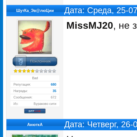
Дата: Среда, 25-0
ШутКа_Эв@люЦии
MissMJ20
, не 
Bad
Репутация:
680
Награды:
35
Сообщения:
672
Из:
Бураково сити
Дата: Четверг, 26
АнюткA