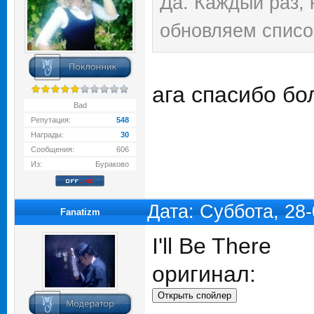
Да. Каждый раз, 
обновляем списо
ага спасибо б
Bad
Репутация:
548
Награды:
30
Сообщения:
606
Из:
Бураково
Дата: Суббота, 28
Fanatizm
I'll Be There
оригинал: