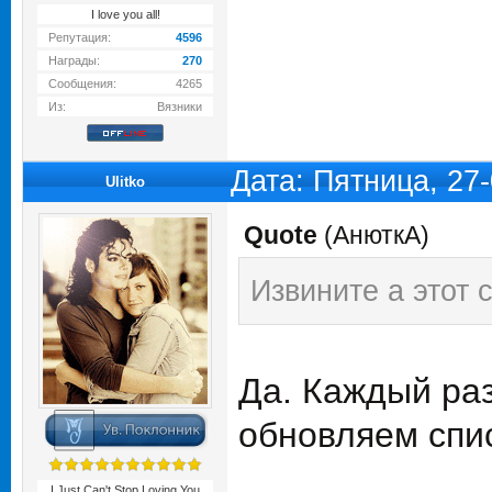
I love you all!
Репутация:
4596
Награды:
270
Сообщения:
4265
Из:
Вязники
Дата: Пятница, 27
Ulitko
Quote
(
АнюткA
)
Извините а этот 
Да. Каждый раз
обновляем спи
I Just Can't Stop Loving You