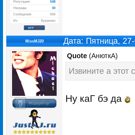
Репутация:
548
Награды:
30
Сообщения:
606
Из:
Бураково
Дата: Пятница, 27
MissMJ20
Quote
(
АнюткA
)
Извините а этот 
Ну каГ бэ да