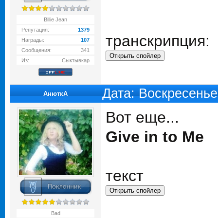
Billie Jean
Репутация:
1379
транскрипция:
Награды:
107
Сообщения:
341
Из:
Сыктывкар
Дата: Воскресенье
АнюткA
Вот еще...
Give in to Me
текст
Bad