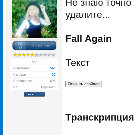
Не знаю точно 
удалите...
Fall Again
Текст
Bad
Репутация:
548
Награды:
30
Сообщения:
606
Из:
Бураково
Транскрипция