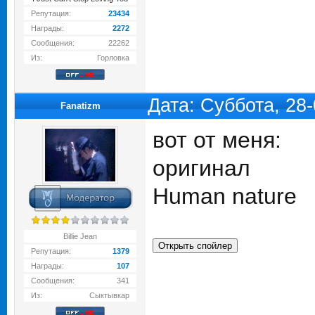
Репутация:
23434
Награды:
2272
Сообщения:
22262
Из:
Горловка
Дата: Суббота, 28
Fanatizm
вот от меня:
оригинал
Human nature
Billie Jean
Репутация:
1379
Награды:
107
Сообщения:
341
Из:
Сыктывкар