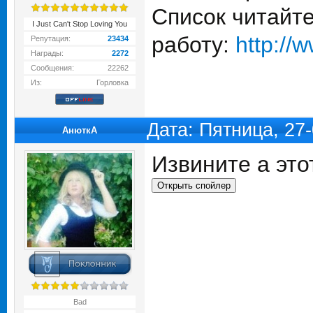
Список читайт
I Just Can't Stop Loving You
работу:
http://
Репутация:
23434
Награды:
2272
Сообщения:
22262
Из:
Горловка
Дата: Пятница, 27
АнюткA
Извините а это
Bad