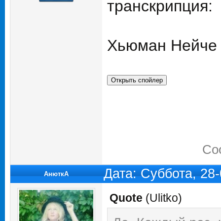
транскрипция:
Хьюман Нейче
Со
Дата: Суббота, 28
АнюткA
Quote
(
Ulitko
)