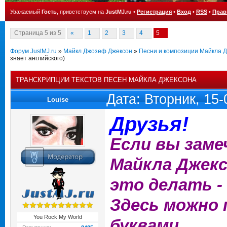
Уважаемый
Гость
, приветствуем на
JustMJ.ru
•
Регистрация
•
Вход
•
RSS
•
Прав
Страница
5
из
5
«
1
2
3
4
5
Форум JustMJ.ru
»
Майкл Джозеф Джексон
»
Песни и композиции Майкла 
знает английского)
ТРАНСКРИПЦИИ ТЕКСТОВ ПЕСЕН МАЙКЛА ДЖЕКСОНА
Дата: Вторник, 15
Louise
Друзья!
Если вы заме
Майкла Джекс
это делать -
Здесь можно
You Rock My World
буквами.