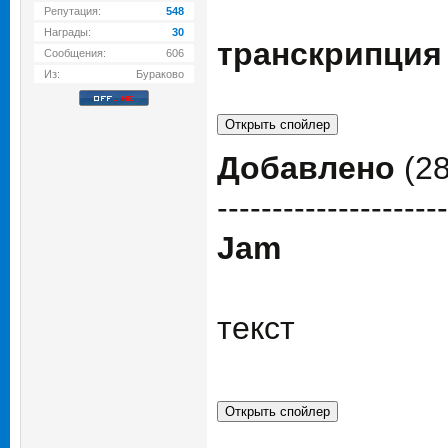
Репутация:
548
Награды:
30
транскрипция
Сообщения:
606
Из:
Бураково
Добавлено
(28
---------------------
Jam
текст