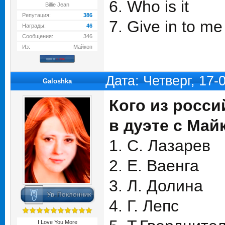
6. Who is it
Billie Jean
Репутация:
386
7. Give in to me
Награды:
46
Сообщения:
346
Из:
Майкоп
Дата: Четверг, 17-
Galoshka
Кого из росс
в дуэте с Ма
1. С. Лазарев
2. Е. Ваенга
3. Л. Долина
4. Г. Лепс
I Love You More