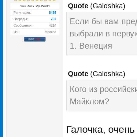
Quote
(
Galoshka
)
You Rock My World
Репутация:
8485
Если бы вам пре
Награды:
707
Сообщения:
4214
выбрали в перву
Из:
Москва
1. Венеция
Quote
(
Galoshka
)
Кого из российск
Майклом?
Галочка, очень