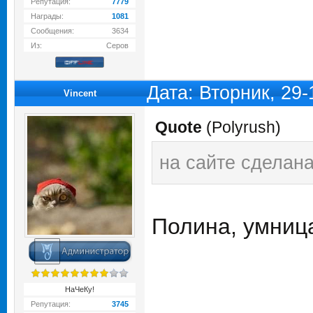
Репутация:
7779
Награды:
1081
Сообщения:
3634
Из:
Серов
Дата: Вторник, 29
Vincent
Quote
(
Polyrush
)
на сайте сделан
Полина, умниц
НаЧеКу!
Репутация:
3745