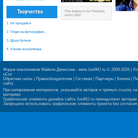
This feature is for Premium
users only!
1. Не прощайся
2. Глядя на фотографии…
3. Душа больна
4. Ученик волшебника
Форум поклонников Майкла Джексона
-
www.JustMJ.ru
© 2008-2026 |
Хо
uCoz
Обратная связь
|
Правообладателям
|
Гостевая
|
Партнеры
|
Кнопка
|
П
сайту
При копировании материалов, указывайте авторов и прямую ссылку на
материал
Графические элементы дизайна сайта JustMJ.ru принадлежат авторам
Запрещено использовать графические элементы проекта без согласия