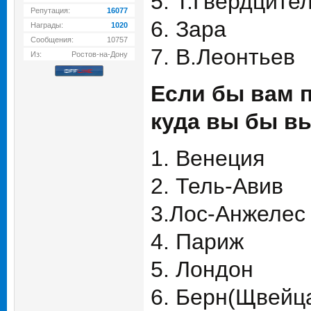
5. Т.Гвердците
Репутация:
16077
6. Зара
Награды:
1020
Сообщения:
10757
7. В.Леонтьев
Из:
Ростов-на-Дону
Если бы вам 
куда вы бы в
1. Венеция
2. Тель-Авив
3.Лос-Анжелес
4. Париж
5. Лондон
6. Берн(Щвейц