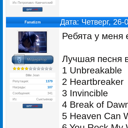
Из:
Петропавл.-Камчатский
Дата: Четверг, 26
Fanatizm
Ребята у меня 
Лучшая песня в
1 Unbreakable
Billie Jean
2 Heartbreaker
Репутация:
1379
Награды:
107
3 Invincible
Сообщения:
341
Из:
Сыктывкар
4 Break of Daw
5 Heaven Can W
6 You Rock My 