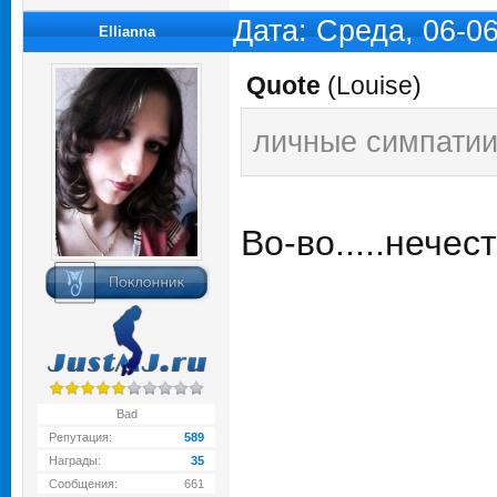
Дата: Среда, 06-0
Ellianna
Quote
(
Louise
)
личные симпатии
Во-во.....нечес
Bad
Репутация:
589
Награды:
35
Сообщения:
661