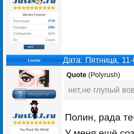
We Are Forever
Репутация:
7779
Награды:
1081
Сообщения:
3634
Из:
Серов
Дата: Пятница, 11
Louise
Quote
(
Polyrush
)
нет,не глупый во
Полин, рада те
You Rock My World
У меня ещё соз