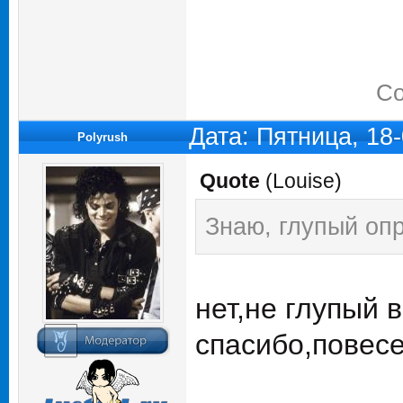
Со
Дата: Пятница, 18
Polyrush
Quote
(
Louise
)
Знаю, глупый опр
нет,не глупый 
спасибо,повес