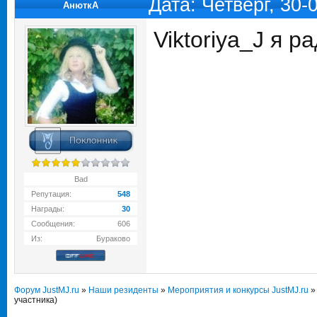
Дата: Четверг, 30
АнюткA
Viktoriya_J я р
Bad
Репутация:
548
Награды:
30
Сообщения:
606
Из:
Бураково
Форум JustMJ.ru
»
Наши резиденты
»
Мероприятия и конкурсы JustMJ.ru
»
участника)