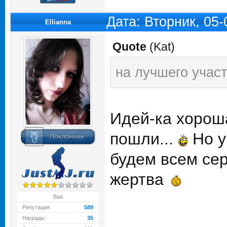
Дата: Вторник, 05
Ellianna
Quote
(
Kat
)
на лучшего учас
Идей-ка хороша
пошли...
Но у
будем всем сер
жертва
Bad
Репутация:
589
Награды:
35