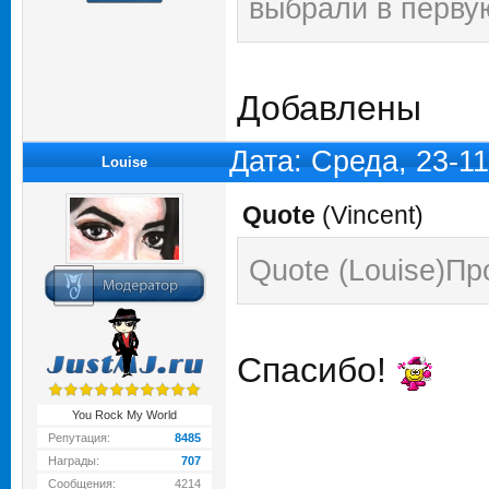
выбрали в перву
Добавлены
Дата: Среда, 23-1
Louise
Quote
(
Vincent
)
Quote (Louise)П
Спасибо!
You Rock My World
Репутация:
8485
Награды:
707
Сообщения:
4214