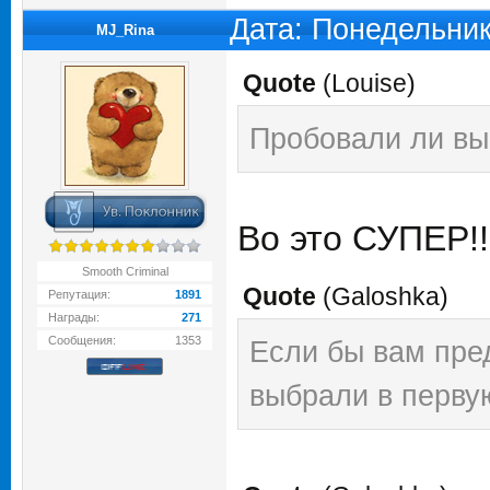
Дата: Понедельник
MJ_Rina
Quote
(
Louise
)
Пробовали ли вы
Во это СУПЕР!
Smooth Criminal
Quote
(
Galoshka
)
Репутация:
1891
Награды:
271
Сообщения:
1353
Если бы вам пре
выбрали в перву