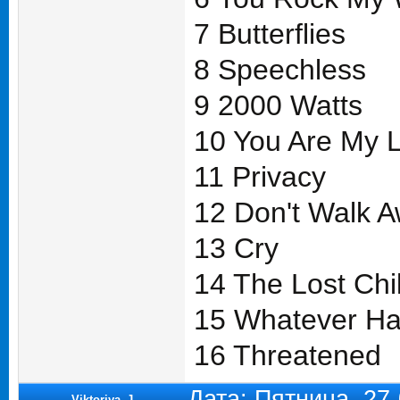
7 Butterflies
8 Speechless
9 2000 Watts
10 You Are My L
11 Privacy
12 Don't Walk 
13 Cry
14 The Lost Chi
15 Whatever H
16 Threatened
Дата: Пятница, 27
Viktoriya_J