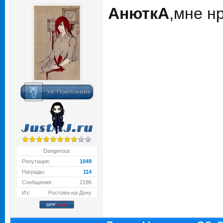
АнюткA
,мне н
Dangerous
Репутация:
1049
Награды:
114
Сообщения:
2196
Из:
Ростова-на-Дону