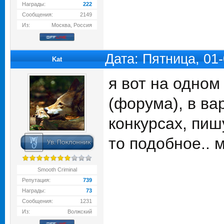
Награды:
222
Сообщения:
2149
Из:
Москва, Россия
Дата: Пятница, 01
Kat
я вот на одном
(форума), в ва
конкурсах, пиш
то подобное..
Smooth Criminal
Репутация:
739
Награды:
73
Сообщения:
1231
Из:
Волжский