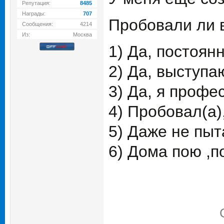
Репутация:
8485
Награды:
707
Пробовали ли 
Сообщения:
4214
Из:
Москва
1) Да, постоян
2) Да, выступа
3) Да, я профе
4) Пробовал(а)
5) Даже не пыт
6) Дома пою ,п