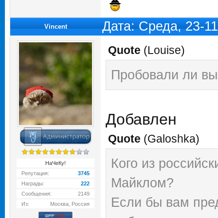
Дата: Среда, 23-1
Vincent
Quote
(
Louise
)
Пробовали ли вы
Добавлен
Quote
(
Galoshka
)
Кого из российск
НаЧеКу!
Репутация:
3745
Майклом?
Награды:
222
Сообщения:
2149
Если бы вам пре
Из:
Москва, Россия