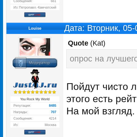
Сообщения:
661
Из:
Петропавл.-Камчатский
Дата: Вторник, 05
Louise
Quote
(
Kat
)
опрос на лучшег
Пойдут чисто л
этого есть рейт
You Rock My World
Репутация:
8485
На мой взгляд.
Награды:
707
Сообщения:
4214
Из:
Москва