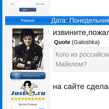
Из:
Москва
Дата: Понедельник
Polyrush
извините,пожал
Quote
(
Galoshka
)
Кого из российск
Майклом?
на сайте сдел
We Are Forever