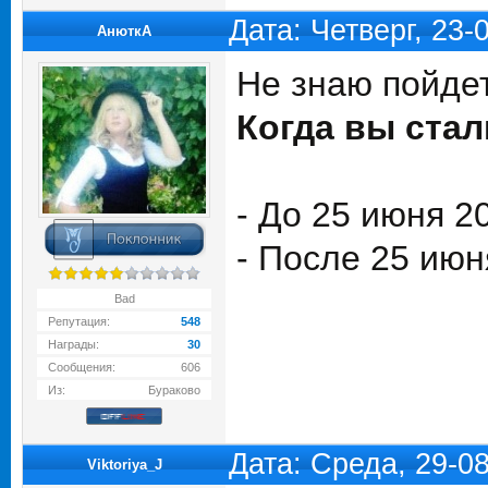
Дата: Четверг, 23
АнюткA
Не знаю пойдет
Когда вы ста
- До 25 июня 2
- После 25 июн
Bad
Репутация:
548
Награды:
30
Сообщения:
606
Из:
Бураково
Дата: Среда, 29-0
Viktoriya_J