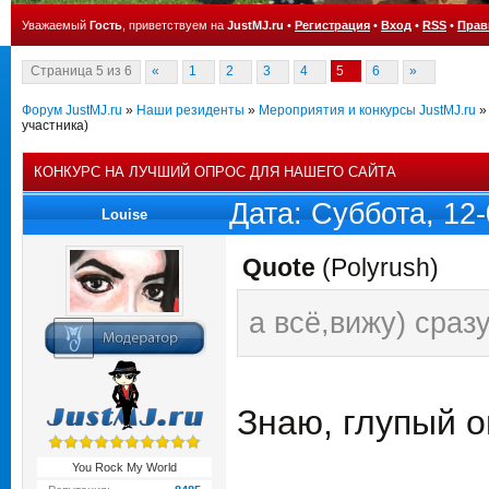
Уважаемый
Гость
, приветствуем на
JustMJ.ru
•
Регистрация
•
Вход
•
RSS
•
Прав
Страница
5
из
6
«
1
2
3
4
5
6
»
Форум JustMJ.ru
»
Наши резиденты
»
Мероприятия и конкурсы JustMJ.ru
»
участника)
КОНКУРС НА ЛУЧШИЙ ОПРОС ДЛЯ НАШЕГО САЙТА
Дата: Суббота, 12
Louise
Quote
(
Polyrush
)
а всё,вижу) сразу
Знаю, глупый 
You Rock My World