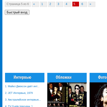
Страница
5
из
6
«
1
2
3
4
5
6
»
1. Майкл Джексон даёт инт...
2. JET Интервью, 1979
3. Австралийское интервью...
4. TV Guide Interview, 1...