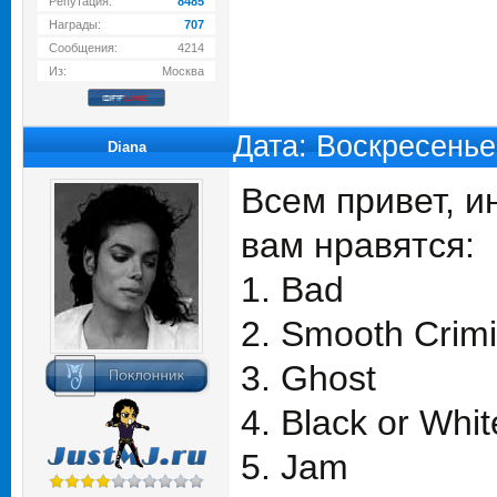
Репутация:
8485
Награды:
707
Сообщения:
4214
Из:
Москва
Дата: Воскресенье
Diana
Всем привет, и
вам нравятся:
1. Bad
2. Smooth Crimi
3. Ghost
4. Black or Whit
5. Jam