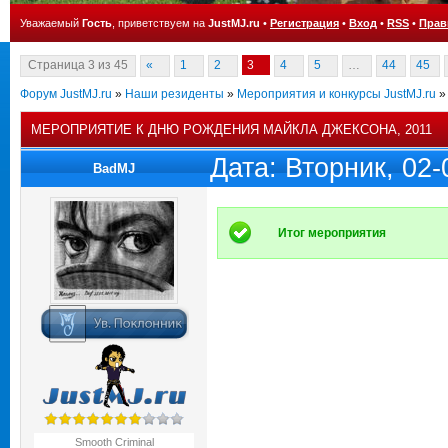
Уважаемый
Гость
, приветствуем на
JustMJ.ru
•
Регистрация
•
Вход
•
RSS
•
Прав
Страница
3
из
45
«
1
2
3
4
5
…
44
45
Форум JustMJ.ru
»
Наши резиденты
»
Мероприятия и конкурсы JustMJ.ru
»
МЕРОПРИЯТИЕ К ДНЮ РОЖДЕНИЯ МАЙКЛА ДЖЕКСОНА, 2011
Дата: Вторник, 02
BadMJ
Итог мероприятия
Smooth Criminal