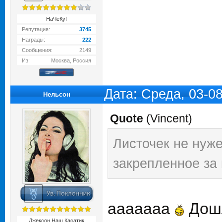
НаЧеКу!
Репутация:
3745
Награды:
222
Сообщения:
2149
Из:
Москва, Россия
Дата: Среда, 03-0
Нельсон
Quote
(
Vincent
)
Листочек не нуже
закрепленное за
ааааааа
Дош
Джексон Наш Касатик