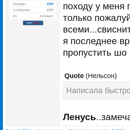
походу у меня 
Награды:
1154
Сообщения:
4388
только пожалуй
Из:
Антрацит
всеми...свиснит
я последнее в
пропустить шо
Quote
(
Нельсон
)
Написала быстро
Ленусь
..замеч