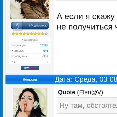
А если я скажу
не получиться ч
Heartbreaker
Репутация:
10125
Награды:
543
Сообщения:
2901
Из:
...
Дата: Среда, 03-0
Нельсон
Quote
(
Elen@V
)
Ну там, обстояте