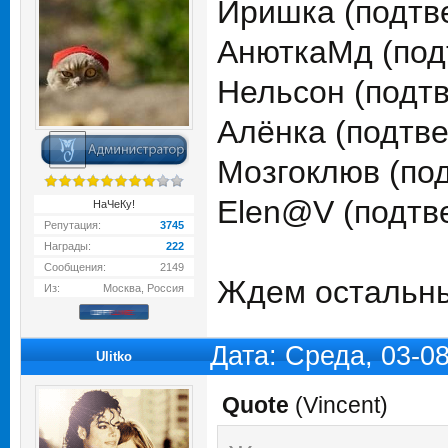
Иришка (подтв
АнюткаМд (под
Нельсон (подт
Алёнка (подтв
Мозгоклюв (по
Elen@V (подтв
НаЧеКу!
Репутация:
3745
Награды:
222
Сообщения:
2149
Ждем остальны
Из:
Москва, Россия
Дата: Среда, 03-0
Ulitko
Quote
(
Vincent
)