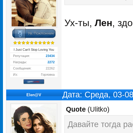
Ух-ты,
Лен
, зд
I Just Can't Stop Loving You
Репутация:
23434
Награды:
2272
Сообщения:
22262
Из:
Горловка
Дата: Среда, 03-0
Elen@V
Quote
(
Ulitko
)
Давайте тогда ра