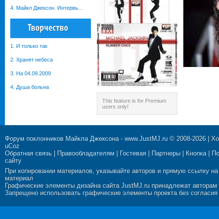
4. Майкл Джексон. Интервь...
1. И только так
2. Хранят небеса
3. На 04.09.2009
4. Душа больна
This feature is for Premium
users only!
Форум поклонников Майкла Джексона
-
www.JustMJ.ru
© 2008-2026 |
Хо
uCoz
Обратная связь
|
Правообладателям
|
Гостевая
|
Партнеры
|
Кнопка
|
П
сайту
При копировании материалов, указывайте авторов и прямую ссылку на
материал
Графические элементы дизайна сайта JustMJ.ru принадлежат авторам
Запрещено использовать графические элементы проекта без согласия