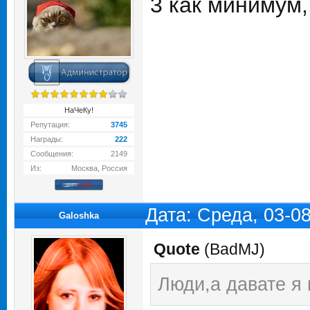
3 как минимум,
НаЧеКу!
Репутация:
3745
Награды:
222
Сообщения:
2149
Из:
Москва, Россия
Дата: Среда, 03-0
Galoshka
Quote
(
BadMJ
)
Люди,а давате я