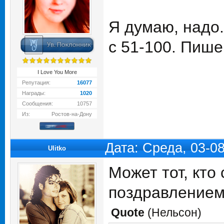
Я думаю, надо.
с 51-100. Пише
I Love You More
Репутация:
16077
Награды:
1020
Сообщения:
10757
Из:
Ростов-на-Дону
Дата: Среда, 03-0
Ulitko
Может тот, кто
поздравление
Quote
(
Нельсон
)