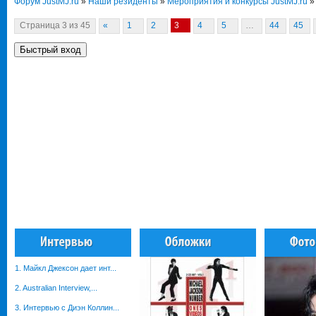
Форум JustMJ.ru
»
Наши резиденты
»
Мероприятия и конкурсы JustMJ.ru
»
Страница
3
из
45
«
1
2
3
4
5
…
44
45
1. Майкл Джексон дает инт...
2. Australian Interview,...
3. Интервью с Диэн Коллин...