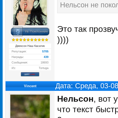
Нельсон не пок
Это так прозв
))))
Джексон Наш Касатик
Репутация:
5705
Награды:
439
Сообщения:
18693
Из:
Tortuga
Дата: Среда, 03-0
Vincent
Нельсон
, вот 
что текст быст