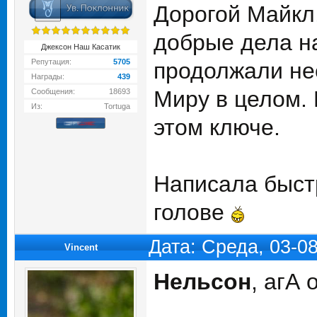
Дорогой Майкл
добрые дела на
Джексон Наш Касатик
Репутация:
5705
продолжали нес
Награды:
439
Миру в целом. 
Сообщения:
18693
Из:
Tortuga
этом ключе.
Написала быст
голове
Дата: Среда, 03-0
Vincent
Нельсон
, агА