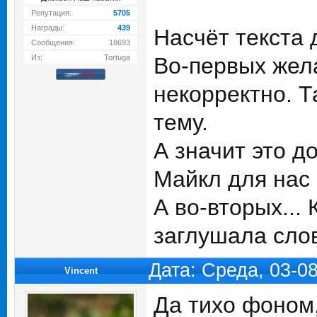
Репутация:
5705
Награды:
439
Насчёт текста 
Сообщения:
18693
Из:
Tortuga
Во-первых жела
некорректно. Т
тему.
А значит это д
Майкл для нас 
А во-вторых...
заглушала слов
Дата: Среда, 03-0
Vincent
Да тихо фоном