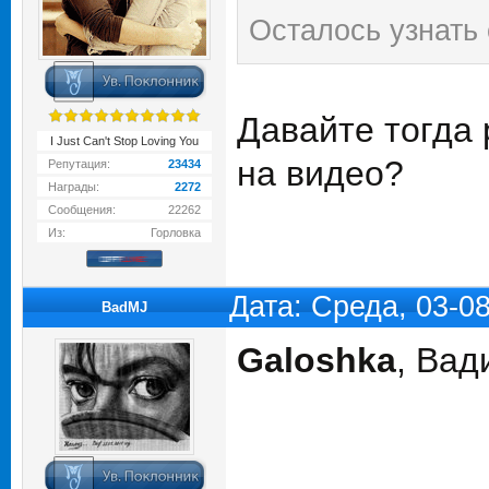
Осталось узнать 
Давайте тогда 
I Just Can't Stop Loving You
на видео?
Репутация:
23434
Награды:
2272
Сообщения:
22262
Из:
Горловка
Дата: Среда, 03-0
BadMJ
Galoshka
, Вад