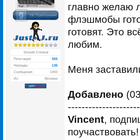
главно желаю л
флэшмобы готов
готовят. Это в
любим.
Smooth Criminal
Репутация:
555
Награды:
136
Меня застави
Сообщения:
1493
Из:
Вязники
Добавлено
(03
---------------------
Vincent
, подпи
поучаствовать!