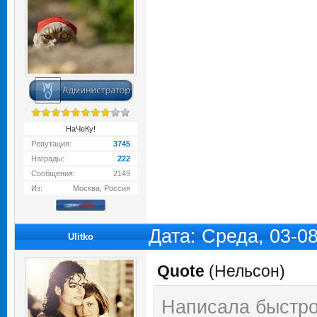
НаЧеКу!
Репутация:
3745
Награды:
222
Сообщения:
2149
Из:
Москва, Россия
Дата: Среда, 03-0
Ulitko
Quote
(
Нельсон
)
Написала быстро