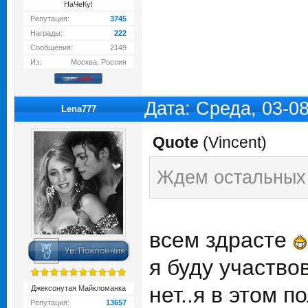
НаЧеКу!
Репутация:
3745
Награды:
222
Сообщения:
2149
Из:
Москва, Россия
Дата: Среда, 03-0
Lena777
Quote
(
Vincent
)
Ждем остальных 
всем здрасте
я буду участво
нет..я в этом 
Джексонутая Майкломанка
Репутация:
13657