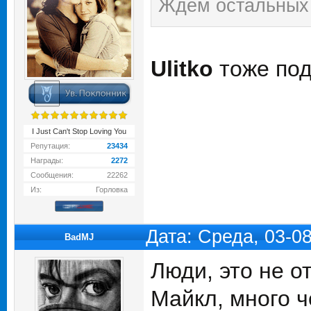
Ждем остальных 
Ulitko
тоже под
I Just Can't Stop Loving You
Репутация:
23434
Награды:
2272
Сообщения:
22262
Из:
Горловка
Дата: Среда, 03-0
BadMJ
Люди, это не от
Майкл, много ч