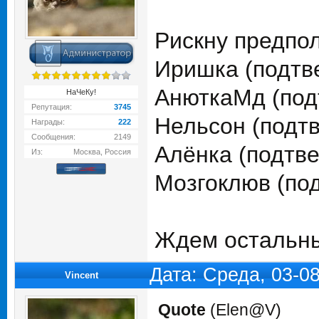
Рискну предпол
Иришка (подтв
АнюткаМд (под
НаЧеКу!
Репутация:
3745
Нельсон (подт
Награды:
222
Сообщения:
2149
Алёнка (подтв
Из:
Москва, Россия
Мозгоклюв (по
Ждем остальны
Дата: Среда, 03-0
Vincent
Quote
(
Elen@V
)