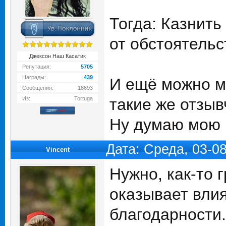
Тогда: Казнить
от обстоятельств
Джексон Наш Касатик
Репутация:
5705
Награды:
439
И ещё можно м
Сообщения:
18693
Из:
Tortuga
такие же отзыв
Ну думаю мою 
Дата: Среда, 03-0
Vincent
Нужно, как-то 
оказывает вли
благодарности.