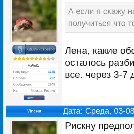
А если я скажу н
получиться что то
Лена, какие об
осталось разби
НаЧеКу!
все. через 3-7
Репутация:
3745
Награды:
222
Сообщения:
2149
Из:
Москва, Россия
Дата: Среда, 03-0
Vincent
Рискну предпол