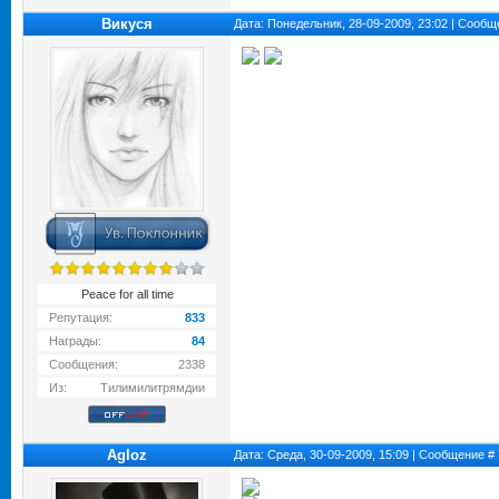
Викуся
Дата: Понедельник, 28-09-2009, 23:02 | Сооб
Peace for all time
Репутация:
833
Награды:
84
Сообщения:
2338
Из:
Тилимилитрямдии
Agloz
Дата: Среда, 30-09-2009, 15:09 | Сообщение #