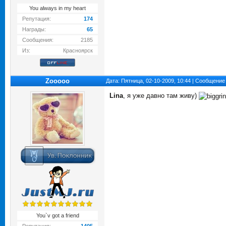
You always in my heart
Репутация:
174
Награды:
65
Сообщения:
2185
Из:
Красноярск
Zooooo
Дата: Пятница, 02-10-2009, 10:44 | Сообщение
Lina
, я уже давно там живу)
You`v got a friend