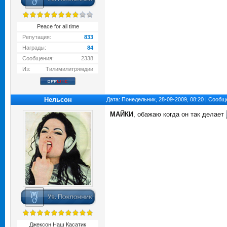
Peace for all time
Репутация:
833
Награды:
84
Сообщения:
2338
Из:
Тилимилитрямдии
Нельсон
Дата: Понедельник, 28-09-2009, 08:20 | Сооб
МАЙКИ
, обажаю когда он так делает
Джексон Наш Касатик