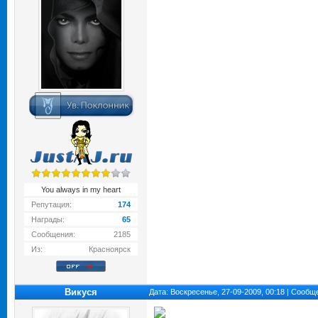
You always in my heart
Репутация:
174
Награды:
65
Сообщения:
2185
Из:
Красноярск
Викуся
Дата: Воскресенье, 27-09-2009, 00:18 | Сооб