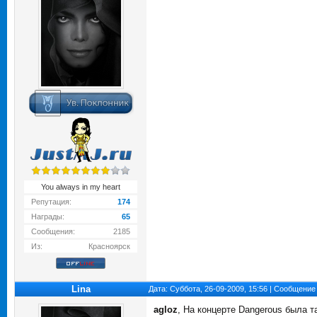
You always in my heart
Репутация:
174
Награды:
65
Сообщения:
2185
Из:
Красноярск
Lina
Дата: Суббота, 26-09-2009, 15:56 | Сообщение
agloz
, На концерте Dangerous была т