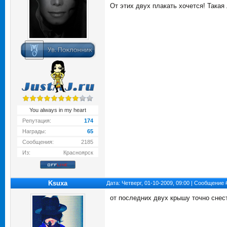
От этих двух плакать хочется! Такая 
You always in my heart
Репутация:
174
Награды:
65
Сообщения:
2185
Из:
Красноярск
Ksuxa
Дата: Четверг, 01-10-2009, 09:00 | Сообщение
от последних двух крышу точно снес