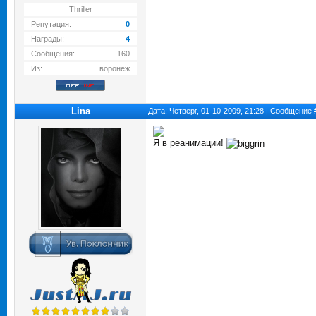
Thriller
Репутация:
0
Награды:
4
Сообщения:
160
Из:
воронеж
Lina
Дата: Четверг, 01-10-2009, 21:28 | Сообщение
Я в реанимации!