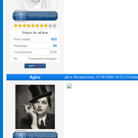
Peace for all time
Репутация:
833
Награды:
84
Сообщения:
2338
Из:
Тилимилитрямдии
Agloz
Дата: Воскресенье, 27-09-2009, 14:12 | Сооб