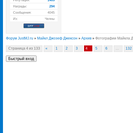
Репутация:
1405
Награды:
294
Сообщения:
4045
Из:
Челны
Форум JustMJ.ru
»
Майкл Джозеф Джексон
»
Архив
»
Фотографии Майкла Д
Страница
4
из
133
«
1
2
3
4
5
6
…
132