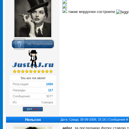
такие мордочки состроили
You are not alone!
Репутация:
1050
Награды:
117
Сообщения:
3077
Из:
Самара
Нельсон
Дата: Среда, 30-09-2009, 15:16 | Сообщение #
agloz
, за последнюю фотку ставлю 