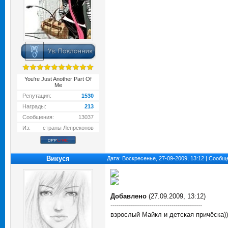
You're Just Another Part Of
Me
Репутация:
1530
Награды:
213
Сообщения:
13037
Из:
страны Лепреконов
Викуся
Дата: Воскресенье, 27-09-2009, 13:12 | Сооб
Добавлено
(27.09.2009, 13:12)
---------------------------------------------
взрослый Майкл и детская причёска))