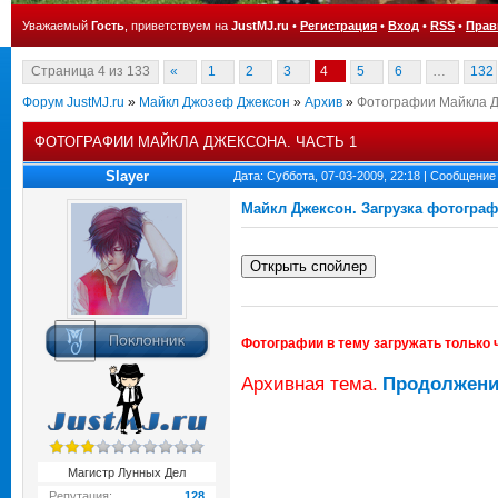
Уважаемый
Гость
, приветствуем на
JustMJ.ru
•
Регистрация
•
Вход
•
RSS
•
Прав
Страница
4
из
133
«
1
2
3
4
5
6
…
132
Форум JustMJ.ru
»
Майкл Джозеф Джексон
»
Архив
»
Фотографии Майкла Д
ФОТОГРАФИИ МАЙКЛА ДЖЕКСОНА. ЧАСТЬ 1
Slayer
Дата: Суббота, 07-03-2009, 22:18 | Сообщение
Майкл Джексон. Загрузка фотогра
Фотографии в тему загружать только 
Архивная тема.
Продолжени
Магистр Лунных Дел
Репутация:
128