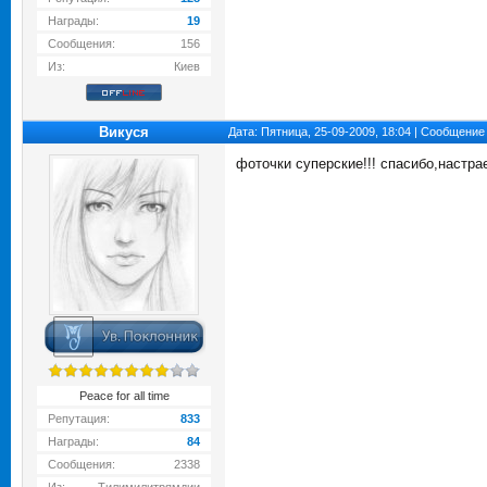
Награды:
19
Сообщения:
156
Из:
Киев
Викуся
Дата: Пятница, 25-09-2009, 18:04 | Сообщение
фоточки суперские!!! спасибо,настра
Peace for all time
Репутация:
833
Награды:
84
Сообщения:
2338