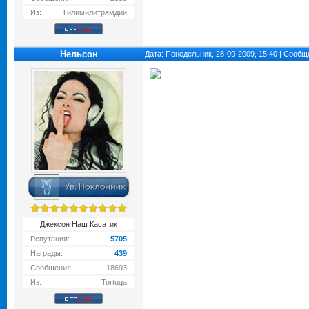
Из:
Тилимилитрямдии
Нельсон
Дата: Понедельник, 28-09-2009, 15:40 | Сооб
Джексон Наш Касатик
Репутация:
5705
Награды:
439
Сообщения:
18693
Из:
Tortuga