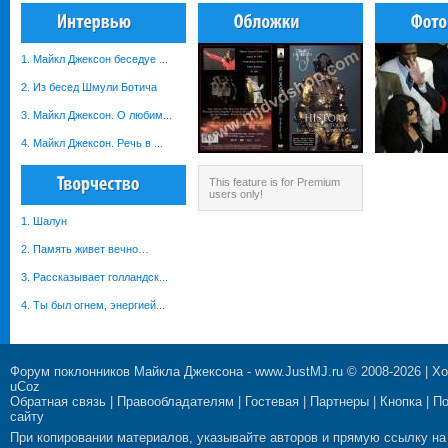
1. Майкл Джексон беседуе ...
2. Из бесед Шмули Ботича
3. Майкл Джексон. О любим...
4. Майкл Джексон. Речь в ...
This feature is for Premium
users only!
1. Шалун
2. Память живет вечно…
3. Рассказывает голландск...
4. Ты был огнем, энергией...
Форум поклонников Майкла Джексона
-
www.JustMJ.ru
© 2008-2026 |
Хо
uCoz
Обратная связь
|
Правообладателям
|
Гостевая
|
Партнеры
|
Кнопка
|
П
сайту
При копировании материалов, указывайте авторов и прямую ссылку на