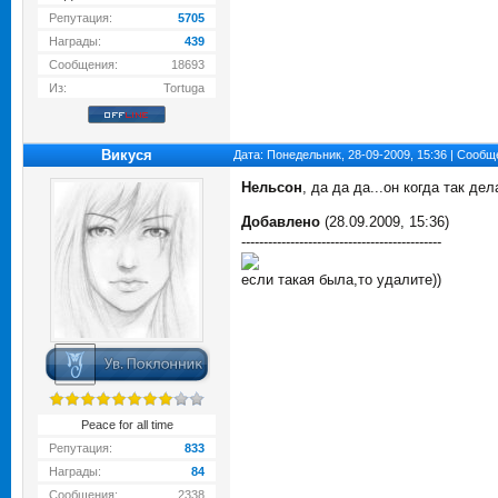
Репутация:
5705
Награды:
439
Сообщения:
18693
Из:
Tortuga
Викуся
Дата: Понедельник, 28-09-2009, 15:36 | Сооб
Нельсон
, да да да...он когда так де
Добавлено
(28.09.2009, 15:36)
---------------------------------------------
если такая была,то удалите))
Peace for all time
Репутация:
833
Награды:
84
Сообщения:
2338