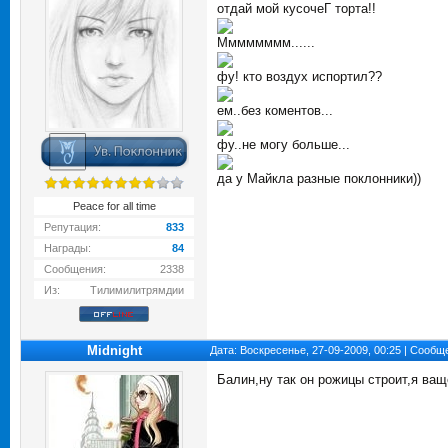
отдай мой кусочеГ торта!!
Мммммммм......
фу! кто воздух испортил??
ем..без коментов...
фу..не могу больше...
да у Майкла разные поклонники))
Peace for all time
Репутация:
833
Награды:
84
Сообщения:
2338
Из:
Тилимилитрямдии
Midnight
Дата: Воскресенье, 27-09-2009, 00:25 | Сооб
Балин,ну так он рожицы строит,я ва