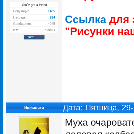
You`v got a friend
Репутация:
1405
Ссылка
для 
Награды:
294
Сообщения:
4045
"Рисунки на
Из:
Челны
Дата: Пятница, 29
Инфинити
Муха очароват