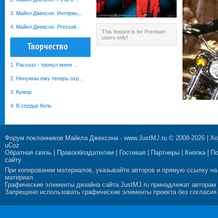
3. Майкл Джексон. Интервь...
4. Майкл Джексон. Pressek...
This feature is for Premium
users only!
1. Рассказ - тронул меня ...
2. Ненужны ему теперь охр...
3. Кумир
4. В сердце боль
Форум поклонников Майкла Джексона
-
www.JustMJ.ru
© 2008-2026 |
Хо
uCoz
Обратная связь
|
Правообладателям
|
Гостевая
|
Партнеры
|
Кнопка
|
П
сайту
При копировании материалов, указывайте авторов и прямую ссылку на
материал
Графические элементы дизайна сайта JustMJ.ru принадлежат авторам
Запрещено использовать графические элементы проекта без согласия