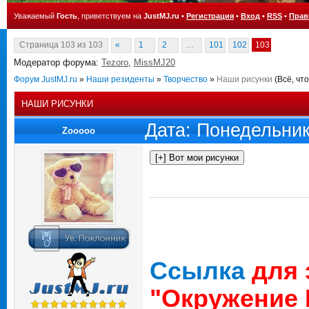
Уважаемый
Гость
, приветствуем на
JustMJ.ru
•
Регистрация
•
Вход
•
RSS
•
Прав
Страница
103
из
103
«
1
2
…
101
102
103
Модератор форума:
Tezoro
,
MissMJ20
Форум JustMJ.ru
»
Наши резиденты
»
Творчество
»
Наши рисунки
(Всё, чт
НАШИ РИСУНКИ
Дата: Понедельник
Zooooo
Ссылка
для 
"Окружение 