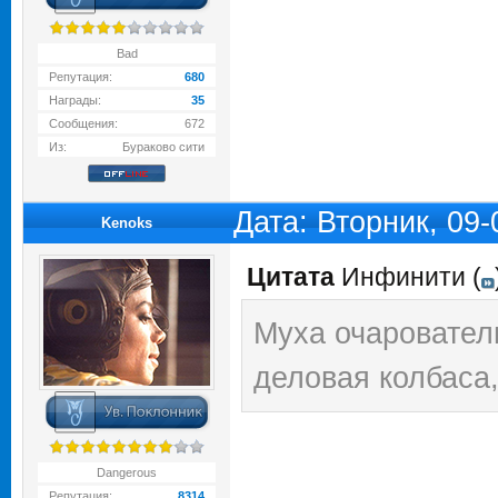
Bad
Репутация:
680
Награды:
35
Сообщения:
672
Из:
Бураково сити
Дата: Вторник, 09
Kenoks
Цитата
Инфинити
(
Муха очаровател
деловая колбаса,
Dangerous
Репутация:
8314