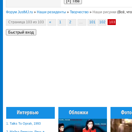
Форум JustMJ.ru
»
Наши резиденты
»
Творчество
»
Наши рисунки
(Всё, чт
Страница
103
из
103
«
1
2
…
101
102
103
1. Talks To Oprah, 1993
2. Майкл Джексон. Речь в ...