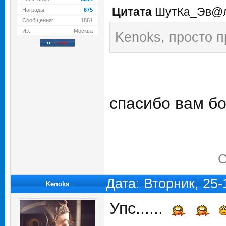
Цитата
ШутКа_Эв@
Награды:
675
Сообщения:
1881
Из:
Москва
Kenoks, просто п
спасибо вам бо
С
Дата: Вторник, 25
Kenoks
Упс......