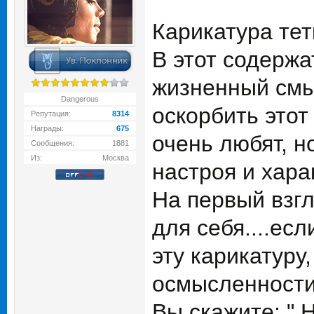
Карикатура тетк
В этот содерж
жизненный смыс
Dangerous
оскорбить этот
Репутация:
8314
Награды:
675
очень любят, н
Сообщения:
1881
Из:
Москва
настроя и хара
На первый взгл
для себя....ес
эту карикатуру
осмысленности 
Вы скажите: " Н