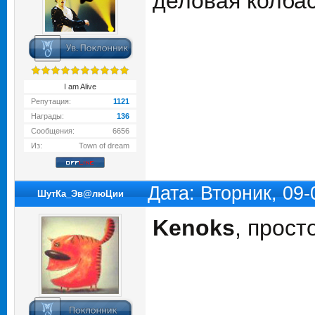
деловая колбас
I am Alive
Репутация:
1121
Награды:
136
Сообщения:
6656
Из:
Town of dream
Дата: Вторник, 09
ШутКа_Эв@люЦии
Kenoks
, прост