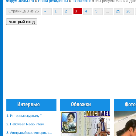
Форум JustMJ.ru
»
Наши резиденты
»
Творчество
»
Мы рисуем Майкла Дже
Страница
3
из
26
«
1
2
3
4
5
…
25
26
1. Интервью журналу "...
2. Halloween Radio Interv...
3. Австралийское интервью...