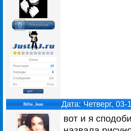
Ghost
Репутация:
10
Награды:
6
Сообщения:
116
Из:
Ухта
Дата: Четверг, 03
Billie_Jean
вот и я сподоби
назвала рисуно