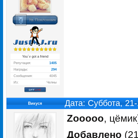
You`v got a friend
Репутация:
1405
Награды:
294
Сообщения:
4045
Из:
Челны
Дата: Суббота, 21
Викуся
Zooooo
, цёмик
Добавлено
(21