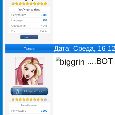
You`v got a friend
Репутация:
1405
Награды:
294
Сообщения:
4045
Из:
Челны
Дата: Среда, 16-1
Tezoro
....ВОТ
Heartbreaker
Репутация:
3900