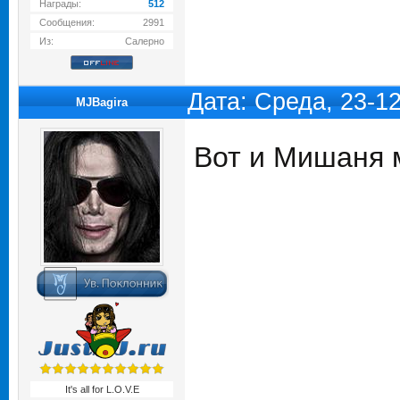
Награды:
512
Сообщения:
2991
Из:
Салерно
Дата: Среда, 23-1
MJBagira
Вот и Мишаня м
It's all for L.O.V.E