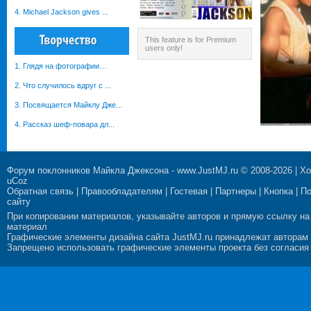
4. Michael Jackson gives ...
This feature is for Premium
users only!
1. Глядя на фотографии…
2. Что случилось вдруг с ...
3. Посвящается Майклу Дже...
4. Рассказ шеф-повара дл...
Форум поклонников Майкла Джексона
-
www.JustMJ.ru
© 2008-2026 |
Хо
uCoz
Обратная связь
|
Правообладателям
|
Гостевая
|
Партнеры
|
Кнопка
|
П
сайту
При копировании материалов, указывайте авторов и прямую ссылку на
материал
Графические элементы дизайна сайта JustMJ.ru принадлежат авторам
Запрещено использовать графические элементы проекта без согласия