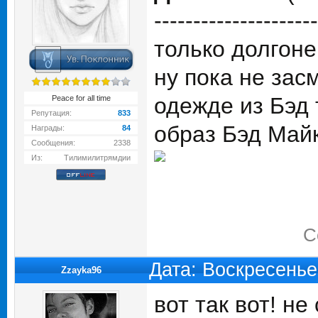
---------------------
только долгоне
ну пока не зас
одежде из Бэд 
Peace for all time
Репутация:
833
образ Бэд Май
Награды:
84
Сообщения:
2338
Из:
Тилимилитрямдии
С
Дата: Воскресенье
Zzayka96
вот так вот! не