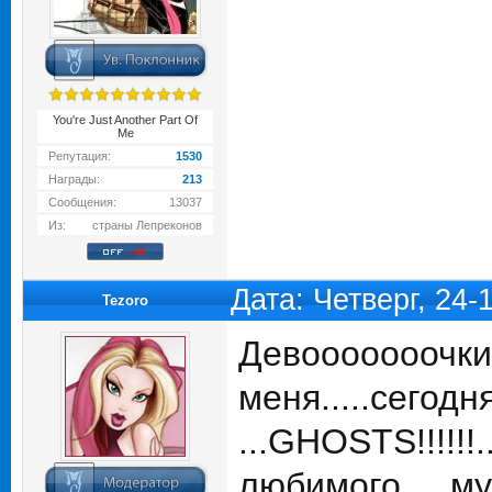
You're Just Another Part Of
Me
Репутация:
1530
Награды:
213
Сообщения:
13037
Из:
страны Лепреконов
Дата: Четверг, 24
Tezoro
Девооооооочки!!
меня.....сегодня
...GHOSTS!!!!!!.
любимого.....музч