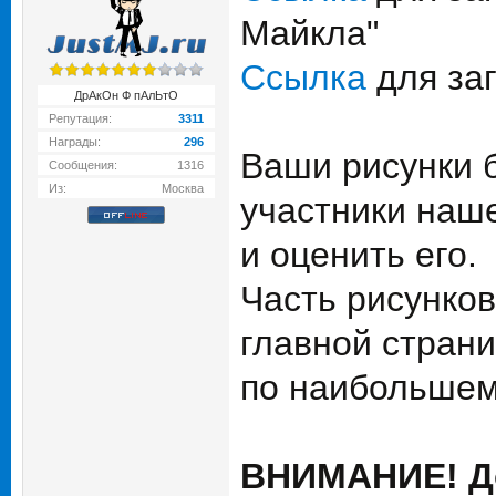
Майкла"
Ссылка
для заг
ДрАкОн Ф пАлЬтО
Репутация:
3311
Награды:
296
Ваши рисунки 
Сообщения:
1316
Из:
Москва
участники наш
и оценить его.
Часть рисунков
главной страни
по наибольшем
ВНИМАНИЕ! До