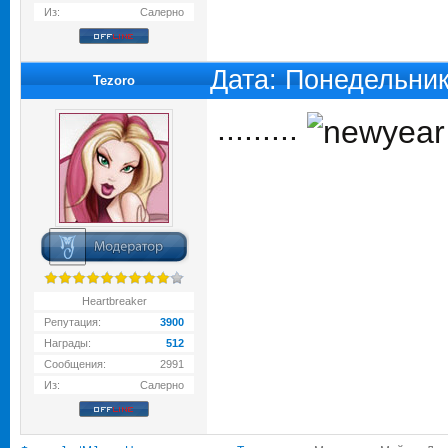
Из:
Салерно
Дата: Понедельник
Tezoro
.........
Heartbreaker
Репутация:
3900
Награды:
512
Сообщения:
2991
Из:
Салерно