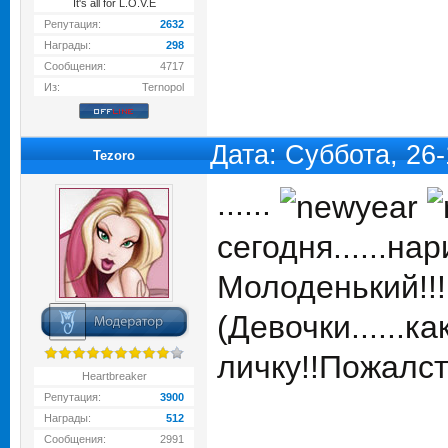
It's all for L.O.V.E
Репутация:
2632
Награды:
298
Сообщения:
4717
Из:
Ternopol
Дата: Суббота, 26
Tezoro
......
сегодня......нар
Молоденький!!!!!.
(Девочки......как
личку!!Пожалста
Heartbreaker
Репутация:
3900
Награды:
512
Сообщения:
2991