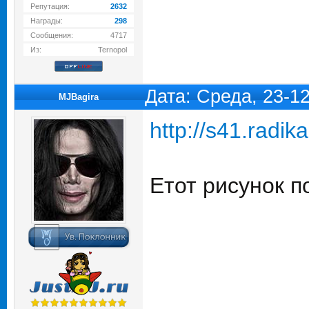
Репутация:
2632
Награды:
298
Сообщения:
4717
Из:
Ternopol
Дата: Среда, 23-1
MJBagira
http://s41.radik
Етот рисунок п