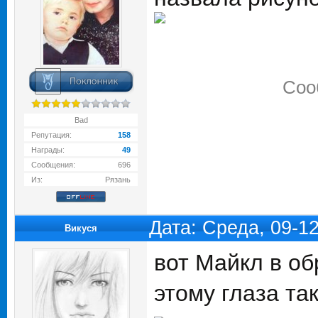
Соо
Bad
Репутация:
158
Награды:
49
Сообщения:
696
Из:
Рязань
Дата: Среда, 09-1
Викуся
вот Майкл в о
этому глаза так