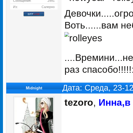
Сообщения:
2991
Из:
Салерно
Девочки.....огро
Воть......вам не
....Времини...н
раз спасобо!!!!!:)
Дата: Среда, 23-1
Midnight
tezoro
,
Инна,в