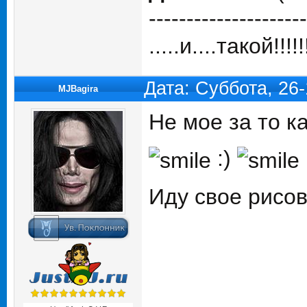
---------------------
.....и....такой!!!!!!
Дата: Суббота, 26
MJBagira
Не мое за то к
:)
Иду свое рисо