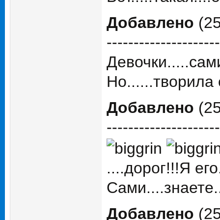
Добавлено
(25
---------------------
Девочки.....сами
Но......творила с
Добавлено
(25
---------------------
....дорог!!!Я его
Сами....знаете...
Добавлено
(25