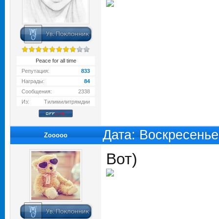
Peace for all time
Репутация:
833
Награды:
84
Сообщения:
2338
Из:
Тилимилитрямдии
Дата: Воскресенье
Zooooo
Вот)