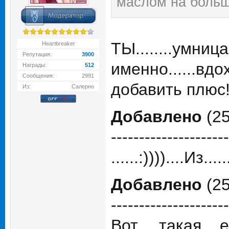
маслом на больш
ТЫ........умница
Heartbreaker
Репутация:
3900
именно......вдох
Награды:
512
Сообщения:
2991
добавить плюс!!!
Из:
Салерно
Добавлено
(25
---------------------
......:))))....Из.
Добавлено
(25
---------------------
Вот.....такая....ес