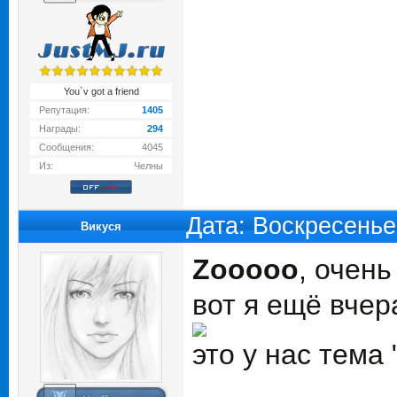
You`v got a friend
Репутация:
1405
Награды:
294
Сообщения:
4045
Из:
Челны
Дата: Воскресенье
Викуся
Zooooo
, очень
вот я ещё вчер
это у нас тема 