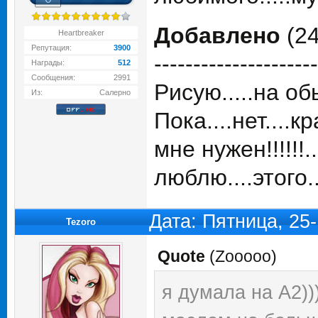
Добавлено
(24
Heartbreaker
Репутация:
3900
---------------------
Награды:
512
Сообщения:
2991
Рисую.....на об
Из:
Салерно
Пока....нет....к
мне нужен!!!!!!
люблю....этого...
Дата: Пятница, 25
Tezoro
Quote
(
Zooooo
)
я думала на А2))