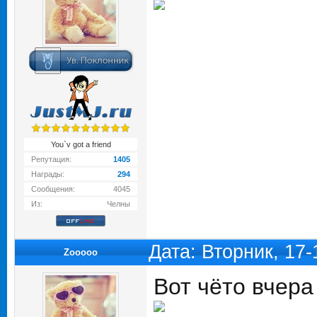
You`v got a friend
Репутация:
1405
Награды:
294
Сообщения:
4045
Из:
Челны
Дата: Вторник, 17
Zooooo
Вот чёто вчера