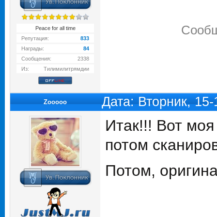
Сообщ
Peace for all time
Репутация:
833
Награды:
84
Сообщения:
2338
Из:
Тилимилитрямдии
Дата: Вторник, 15
Zooooo
Итак!!! Вот мо
потом сканиров
Потом, оригин