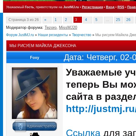
Уважаемый
Гость
, приветствуем на
JustMJ.ru
•
Регистрация
•
Вход
•
RSS
•
Прав
Страница
3
из
26
«
1
2
3
4
5
…
25
26
Модератор форума:
Tezoro
,
MissMJ20
Форум JustMJ.ru
»
Наши резиденты
»
Творчество
»
Мы рисуем Майкла Дже
МЫ РИСУЕМ МАЙКЛА ДЖЕКСОНА
Дата: Четверг, 02
Foxy
Уважаемые уча
теперь Вы мо
сайта в разд
http://justmj.r
Ссылка
для заг