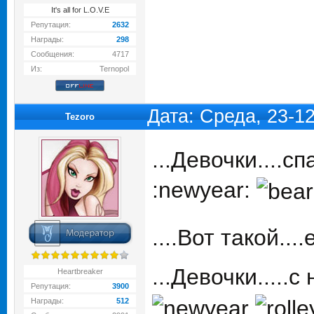
It's all for L.O.V.E
Репутация:
2632
Награды:
298
Сообщения:
4717
Из:
Ternopol
Дата: Среда, 23-1
Tezoro
...Девочки....с
:newyear:
....Вот такой..
...Девочки.....
Heartbreaker
Репутация:
3900
Награды:
512