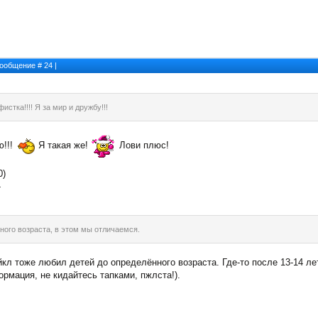
 Сообщение #
24
|
стка!!!! Я за мир и дружбу!!!
ю!!!
Я такая же!
Лови плюс!
0)
-
ного возраста, в этом мы отличаемся.
кл тоже любил детей до определённого возраста. Где-то после 13-14 ле
рмация, не кидайтесь тапками, пжлста!).