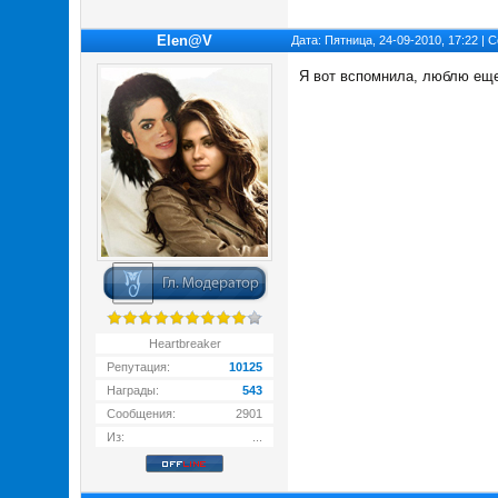
Elen@V
Дата: Пятница, 24-09-2010, 17:22 |
Я вот вспомнила, люблю еще
Heartbreaker
Репутация:
10125
Награды:
543
Сообщения:
2901
Из:
...