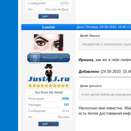
Сообщения:
10757
Из:
Ростов-на-Дону
Louise
Дата: Пятница, 24-09-2010, 15:40 |
Quote
(
Иришка
)
Убеждённая и закоренелая пацифи
Иришка
, как же я тебя любл
Добавлено
(24.09.2010, 15:4
--------------------------------------------
Quote
(
galoshka
)
You Rock My World
А вот детей люблю до определен
Репутация:
8485
Награды:
707
Насколько мне известно, Май
Сообщения:
4214
есть более достоверная инфо
Из:
Москва