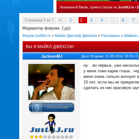
Уважаемый
Гость
, приветствуем на
JustMJ.ru
•
Страница
2
из
7
«
1
2
3
4
…
6
7
Модератор форума:
Faith
Форум JustMJ.ru
»
Майкл Джозеф Джексон
»
Разговоры о Майкле
ВЫ И МАЙКЛ ДЖЕКСОН
JacksonMJ
Дата: Вторник, 21-09-2010, 18:29 |
ну... во первых, уже несколь
у меня тоже карие глаза...че
меня очень сильно волнует во
10 лет, если мы не прекрати
сделать из них красивую шуб