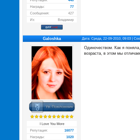
Репутация:
440
Награды:
77
Сообщения:
427
Из:
Владимир
Galoshka
Дата: Среда, 22-09-2010, 09:03 | С
Одиночеством. Как я поняла
возраста, в этом мы отличае
I Love You More
Репутация:
16077
Награды:
1020