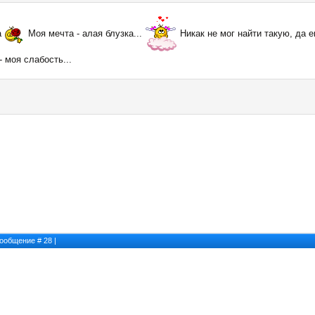
а
Моя мечта - алая блузка...
Никак не мог найти такую, да 
 моя слабость...
 Сообщение #
28
|