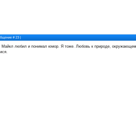
ообщение #
23
|
, Майкл любил и понимал юмор. Я тоже. Любовь к природе, окружающему
мся.