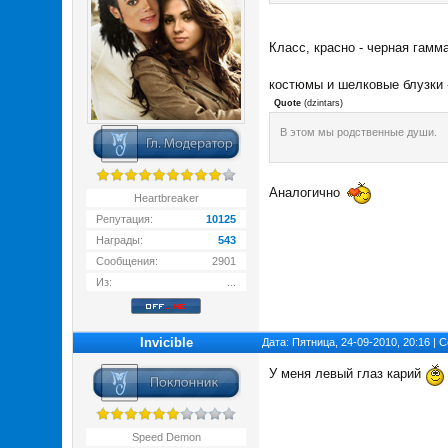
Класс, красно - черная гамм
костюмы и шелковые блузки -
Quote
(
dzintars
)
В этом мы родственные души.
Аналогично
Heartbreaker
Репутация:
10125
Награды:
543
Сообщения:
2901
Из:
...
Invicible
Дата: Пятница, 24-09-2010, 20:16 |
У меня левый глаз карий
Speed Demon