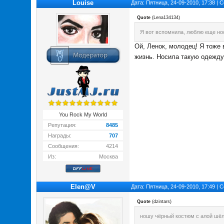
Louise
Дата: Пятница, 24-09-2010, 17:38 |
Quote
(
Lena134134
)
Я вот вспомнила, люблю еще носи
Ой, Ленок, молодец! Я тоже
жизнь. Носила такую одежду
You Rock My World
Репутация:
8485
Награды:
707
Сообщения:
4214
Из:
Москва
Elen@V
Дата: Пятница, 24-09-2010, 17:49 |
Quote
(
dzintars
)
ношу чёрный костюм с алой шёл