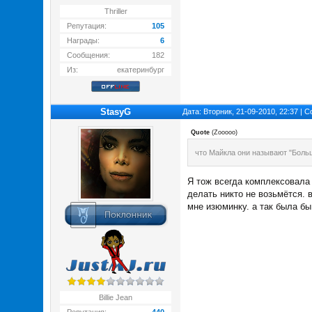
Thriller
Репутация:
105
Награды:
6
Сообщения:
182
Из:
екатеринбург
StasyG
Дата: Вторник, 21-09-2010, 22:37 |
Quote
(
Zooooo
)
что Майкла они называют "Большо
Я тож всегда комплексовала п
делать никто не возьмётся. в
мне изюминку. а так была бы
Billie Jean