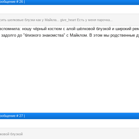
 Сообщение #
26
|
ть шелковые блузки как у Майкла... give_heart Есть у меня парочка...
 вспомнила: ношу чёрный костюм с алой шёлковой блузкой и широкий ре
 задолго до "близкого знакомства" с Майклом. В этом мы родственные 
 Сообщение #
27
|
ковой блузкой