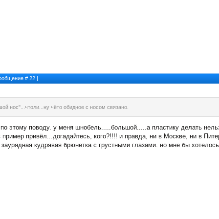
 Сообщение #
22
|
й нос"...чтоли...ну чёто обидное с носом связано.
о этому поводу. у меня шнобель.....большой.....а пластику делать нельз
 пример привёл...догадайтесь, кого?!!!! и правда, ни в Москве, ни в Пите
 заурядная кудрявая брюнетка с грустными глазами. но мне бы хотелось 