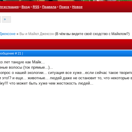
Регистрация
•
Вход
•
RSS
•
Правила
•
Поиск
•
Новое
»
 Джексоне
»
Вы и Майкл Джексон
(В чём вы видите своё сходство с Майклом?)
 Сообщение #
21
|
ко лет танцую как Майк...
рные волосы (ток прямые...)...
прос о нашей экологии... ситуация все хуже...если сейчас такое творить
м это!? и еще... животные... людей даже не остановит то, что некоторые
ку!!! что может быть хуже чем жестокость людей...