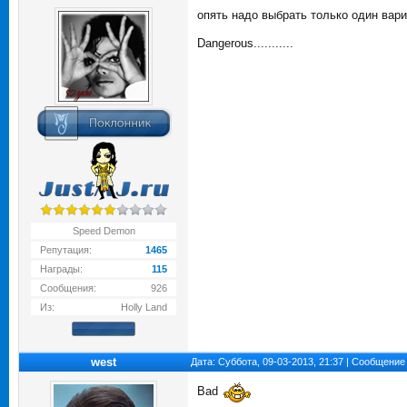
опять надо выбрать только один вариан
Dangerous...........
Speed Demon
Репутация:
1465
Награды:
115
Сообщения:
926
Из:
Holly Land
west
Дата: Суббота, 09-03-2013, 21:37 | Сообщение
Bad