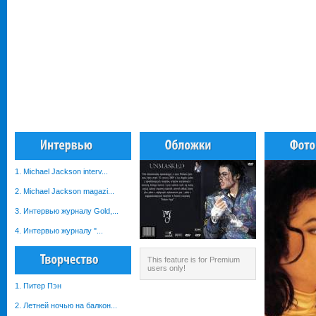
1. Michael Jackson interv...
2. Michael Jackson magazi...
3. Интервью журналу Gold,...
4. Интервью журналу "...
This feature is for Premium
users only!
1. Питер Пэн
2. Летней ночью на балкон...