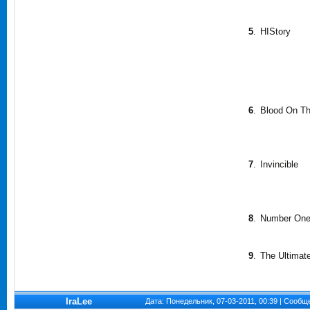
5
.
HIStory
6
.
Blood On Th
7
.
Invincible
8
.
Number On
9
.
The Ultimate
IraLee
Дата: Понедельник, 07-03-2011, 00:39 | Сооб