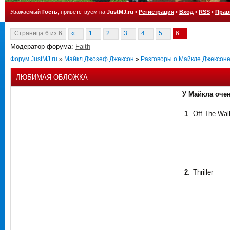
Уважаемый
Гость
, приветствуем на
JustMJ.ru
•
Регистрация
•
Вход
•
RSS
•
Прав
Страница
6
из
6
«
1
2
3
4
5
6
Модератор форума:
Faith
Форум JustMJ.ru
»
Майкл Джозеф Джексон
»
Разговоры о Майкле Джексон
ЛЮБИМАЯ ОБЛОЖКА
У Майкла оче
1
.
Off The Wal
2
.
Thriller