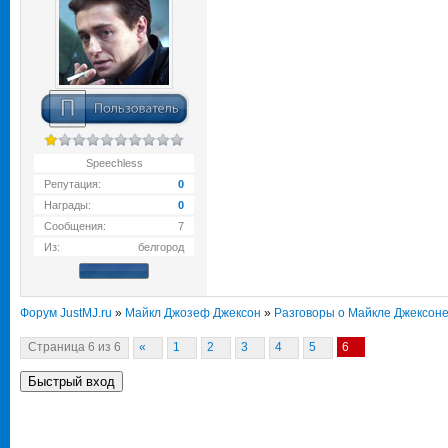
Speechless
Репутация:
0
Награды:
0
Сообщения:
7
Из:
белгород
Форум JustMJ.ru
»
Майкл Джозеф Джексон
»
Разговоры о Майкле Джексон
Страница
6
из
6
«
1
2
3
4
5
6