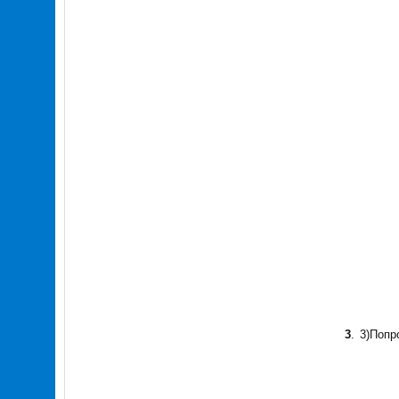
3
.
3)Попр