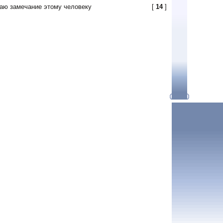
аю замечание этому человеку
[
14
]