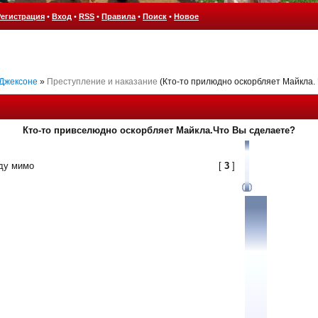
Регистрация
•
Вход
•
RSS
•
Правила
•
Поиск
•
Новое
 Джексоне
»
Преступление и наказание
(Кто-то прилюдно оскорбляет Майкла.
Кто-то привселюдно оскорбляет Майкла.Что Вы сделаете?
ду мимо
[
3
]