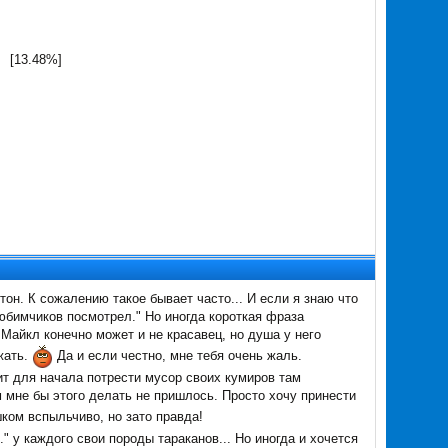
[13.48%]
он. К сожалению такое бывает часто... И если я знаю что
любимчиков посмотрел." Но иногда короткая фраза
Майкл конечно может и не красавец, но душа у него
жать.
Да и если честно, мне тебя очень жаль.
ит для начала потрести мусор своих кумиров там
м мне бы этого делать не пришлось. Просто хочу принести
ом вспыльчиво, но зато правда!
." у каждого свои породы тараканов... Но иногда и хочется