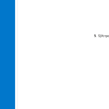
5
.
5)Устр