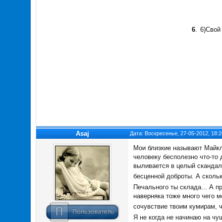
6
.
6)Свой
Asaj
Дата: Воскресенье, 27-05-2012, 18:
Мои близкие называют Майкла
человеку бесполезно что-то 
выливается в целый скандал:
бесценной доброты. А скольк
Печального ты склада... А п
наверняка тоже много чего м
сочувствие твоим кумирам, ч
Я не когда не начинаю на чуш