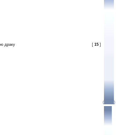
ою драку
[
15
]