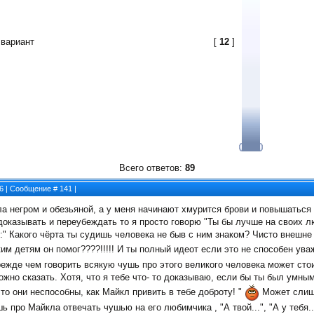
 вариант
[
12
]
Всего ответов:
89
26 | Сообщение #
141
|
 негром и обезьяной, а у меня начинают хмурится брови и повышаться т
доказывать и переубеждать то я просто говорю "Ты бы лучше на своих 
" Какого чёрта ты судишь человека не быв с ним знаком? Чисто внешне 
им детям он помог????!!!!! И ты полный идеот если это не способен ува
режде чем говорить всякую чушь про этого великого человека может сто
ожно сказать. Хотя, что я тебе что- то доказываю, если бы ты был умны
то они неспособны, как Майкл привить в тебе доброту! "
Может слишк
ь про Майкла отвечать чушью на его любимчика , "А твой...", "А у тебя..