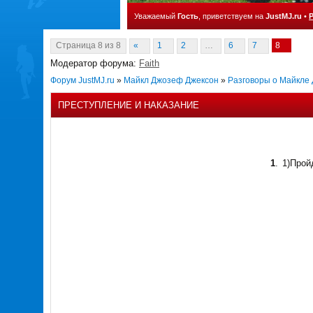
Уважаемый
Гость
, приветствуем на
JustMJ.ru
•
Страница
8
из
8
«
1
2
…
6
7
8
Модератор форума:
Faith
Форум JustMJ.ru
»
Майкл Джозеф Джексон
»
Разговоры о Майкле
ПРЕСТУПЛЕНИЕ И НАКАЗАНИЕ
1
.
1)Прой