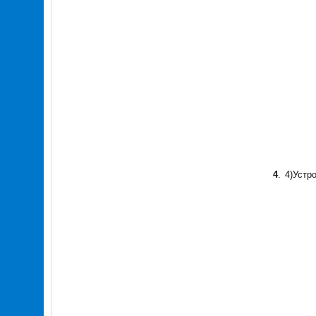
4
.
4)Устр