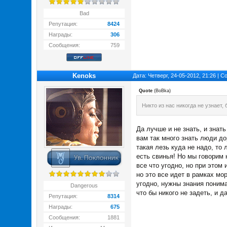
Bad
Репутация:
8424
Награды:
306
Сообщения:
759
Kenoks
Дата: Четверг, 24-05-2012, 21:26 | 
Quote
(
BoBka
)
Никто из нас никогда не узнает,
Да лучше и не знать, и знать
вам так много знать люди до
такая лезь куда не надо, то 
есть свинья! Но мы говорим 
все что угодно, но при этом
но это все идет в рамках мо
угодно, нужны знания понима
Dangerous
что бы никого не задеть, и д
Репутация:
8314
Награды:
675
Сообщения:
1881