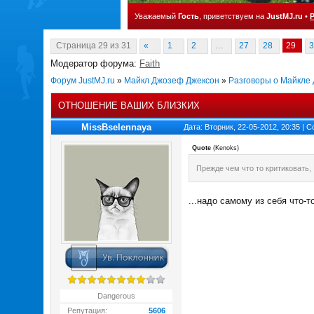
Уважаемый
Гость
, приветствуем на
JustMJ.ru
•
Страница
29
из
31
«
1
2
…
27
28
29
3
Модератор форума:
Faith
Форум JustMJ.ru
»
Майкл Джозеф Джексон
»
Разговоры о Майкле
ОТНОШЕНИЕ ВАШИХ БЛИЗКИХ
MissBselennaya
Дата: Вторник, 22-05-2012, 20:35 |
Quote
(
Kenoks
)
Прежде чем что то критиковать,
...надо самому из себя что-т
Dangerous
Репутация:
5606