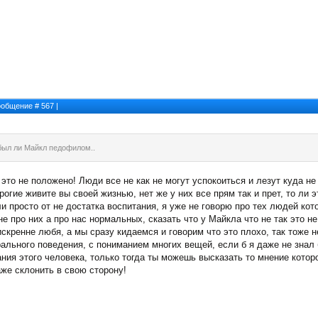
Сообщение #
567
|
 был ли Майкл педофилом..
 это не положено! Люди все не как не могут успокоиться и лезут куда не
рогие живите вы своей жизнью, нет же у них все прям так и прет, то ли э
ли просто от не достатка воспитания, я уже не говорю про тех людей кот
не про них а про нас нормальных, сказать что у Майкла что не так это н
 искренне любя, а мы сразу кидаемся и говорим что это плохо, так тоже 
рального поведения, с пониманием многих вещей, если б я даже не знал 
ния этого человека, только тогда ты можешь высказать то мнение котор
аже склонить в свою сторону!