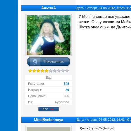
АнюткA
Дата: Четверг, 24-05-2012, 16:28 | 
У Меня в семье все уважают 
жизни. Она увлекается Майкл
Шутка эволюции, да Дмитрий
Bad
Репутация:
548
Награды:
30
Сообщения:
606
Из:
Бураково
MissBselennaya
Дата: Четверг, 24-05-2012, 16:41 | 
Quote
(
ШутКа_Эв@люЦии
)