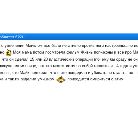
Сообщение #
562
|
го увлечения Майклом все были негативно против него настроены...но п
зно
Моя мама потом посмтрела фильм Жизнь поп-иконы и все про Ма
 что он сделал 15 или 20 пластическиз операций (почему бы сразу не ок
важуха племяннице, вот кто может истинно собой гордиться - 4 года и у
меня , что Майк педофил, что я его пощадила и убивать не стала... вот
ька и так их обделил умишком
приходится смириться с этим