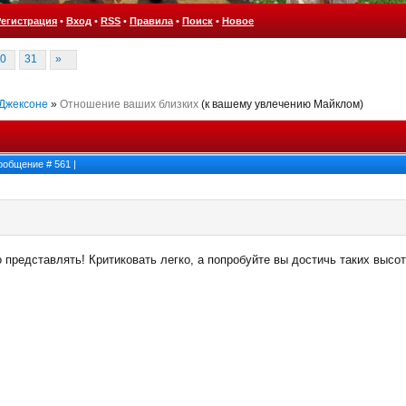
Регистрация
•
Вход
•
RSS
•
Правила
•
Поиск
•
Новое
0
31
»
 Джексоне
»
Отношение ваших близких
(к вашему увлечению Майклом)
 Сообщение #
561
|
о представлять! Критиковать легко, а попробуйте вы достичь таких высот