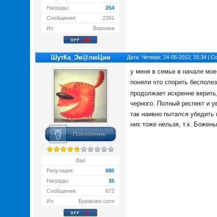
Награды:
254
Сообщения:
2301
Из:
Воронеж
ШутКа_Эв@люЦии
Дата: Четверг, 24-05-2012, 15:34 | 
у меня в семье в начале мое
поняли что спорить бесполе
продолжает искренне верить,
черного. Полный респект и у
так наивно пытался убедить 
них тоже нельзя, т.к. Божен
Bad
Репутация:
680
Награды:
35
Сообщения:
672
Из:
Бураково сити