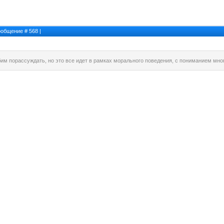
Сообщение #
568
|
бим порассуждать, но это все идет в рамках морального поведения, с пониманием мн