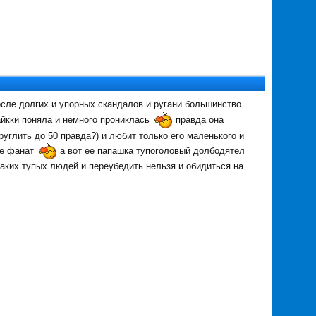
осле долгих и упорных скандалов и ругани большинство
йкки поняла и немного прониклась
правда она
руглить до 50 правда?) и любит только его маленького и
же фанат
а вот ее папашка тупоголовый долбодятел
 таких тупых людей и переубедить нельзя и обидиться на