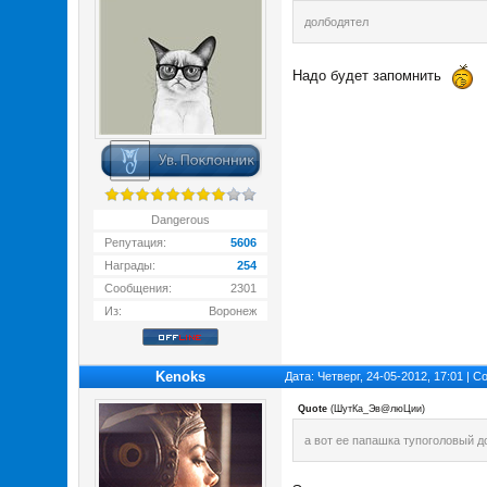
долбодятел
Надо будет запомнить
Dangerous
Репутация:
5606
Награды:
254
Сообщения:
2301
Из:
Воронеж
Kenoks
Дата: Четверг, 24-05-2012, 17:01 | 
Quote
(
ШутКа_Эв@люЦии
)
а вот ее папашка тупоголовый д