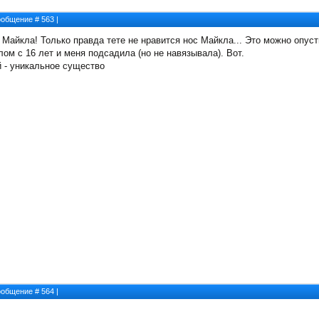
Сообщение #
563
|
Майкла! Только правда тете не нравится нос Майкла... Это можно опуст
ом с 16 лет и меня подсадила (но не навязывала). Вот.
 - уникальное существо
Сообщение #
564
|