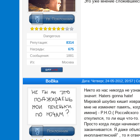
Это уже мнение сложившееся 
Dangerous
Репутация:
8314
Награды:
675
Сообщения:
1881
Из:
Москва
BoBka
Дата: Четверг, 24-05-2012, 20:57 | 
Никто из нас никогда не узн
значит. Haters gonna hate!
Мировой шоубиз кишит извращ
мне не изменяет память, ког
имени) - Р.Н.О.( Российског
откупился, то ли еще что-то
Просто когда люди начинают 
заканчивается. Я даже объясн
инопланетянский" , то я отве