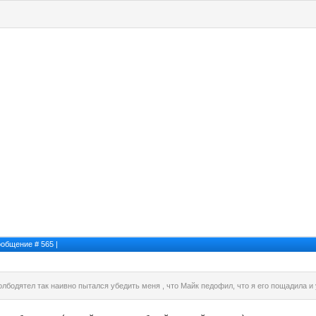
Сообщение #
565
|
олбодятел так наивно пытался убедить меня , что Майк педофил, что я его пощадила и 