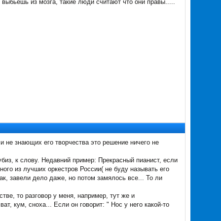
выбьешь из мозга, такие люди считают что они правы.....
 и не знающих его творчества это решение ничего не
биз, к слову. Недавний пример: Прекрасный пианист, если
ного из лучших оркестров России( не буду называть его
ак, завели дело даже, но потом замялось все... То ли
тве, то разговор у меня, например, тут же и
т, кум, сноха... Если он говорит: " Нос у него какой-то