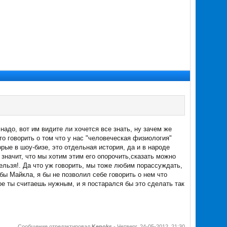
 надо, вот им видите ли хочется все знать, ну зачем же
то говорить о том что у нас "человеческая физиология"
орые в шоу-бизе, это отдельная история, да и в народе
е значит, что мы хотим этим его опорочить,сказать можно
нельзя!. Да что уж говорить, мы тоже любим порассуждать,
бы Майкла, я бы не позволил себе говорить о нем что
ое ты считаешь нужным, и я постарался бы это сделать так
Сообщение отредактировал
Kenoks
-
Четверг, 24-05-2012, 21:30