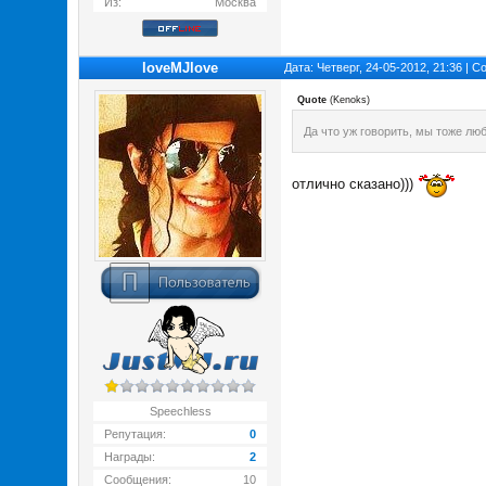
Из:
Москва
loveMJlove
Дата: Четверг, 24-05-2012, 21:36 | 
Quote
(
Kenoks
)
Да что уж говорить, мы тоже лю
отлично сказано)))
Speechless
Репутация:
0
Награды:
2
Сообщения:
10