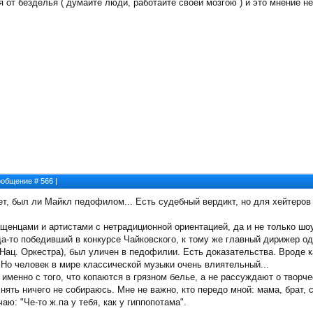
от безделья ( думайте люди, работайте своей мозгою ) и это мнение не 
Сообщение #
566
|
ает, был ли Майкл педофилом... Есть судебный вердикт, но для хейтеров
енцами и артистами с нетрадиционной ориентацией, да и не только шоу
да-то победивший в конкурсе Чайковского, к тому же главный дирижер од
о Нац. Оркестра), был уличен в педофилии. Есть доказательства. Вроде к
. Но человек в мире классической музыки очень влиятельный...
именно с того, что копаются в грязном белье, а не рассуждают о творчес
ять ничего не собираюсь. Мне не важно, кто передо мной: мама, брат, сва
чаю: "Че-то ж.па у тебя, как у гиппопотама".