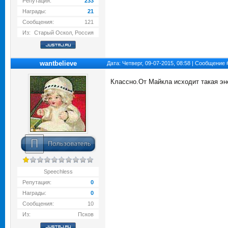
Репутация:
233
Награды:
21
Сообщения:
121
Из:
Старый Оскол, Россия
wantbelieve
Дата: Четверг, 09-07-2015, 08:58 | Сообщение
Классно.От Майкла исходит такая эне
Speechless
Репутация:
0
Награды:
0
Сообщения:
10
Из:
Псков