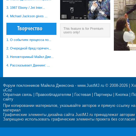
3. 1987 Ebony / Jet Inter...
4. Michael Jackson gives ...
This feature is for Premium
users only!
1. О событиях процесса по...
2. Очередной бред горячеч...
3. Неповторимый Майкл Дже...
4. Рассказывает Даннинг: ...
Форум поклонников Майкла Джексона
-
www.JustMJ.ru
© 2008-2026 |
Хо
uCoz
Обратная связь
|
Правообладателям
|
Гостевая
|
Партнеры
|
Кнопка
|
П
сайту
При копировании материалов, указывайте авторов и прямую ссылку на
материал
Графические элементы дизайна сайта JustMJ.ru принадлежат авторам
Запрещено использовать графические элементы проекта без согласия