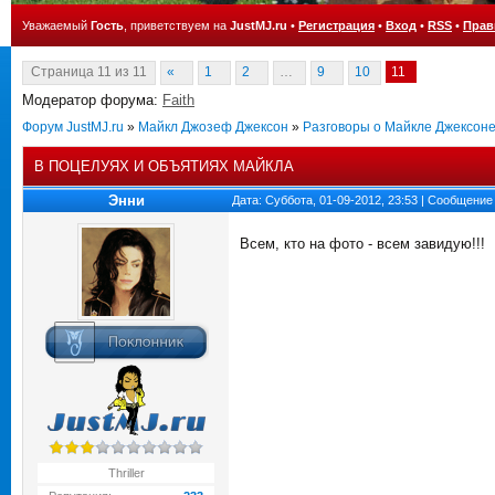
Уважаемый
Гость
, приветствуем на
JustMJ.ru
•
Регистрация
•
Вход
•
RSS
•
Прав
Страница
11
из
11
«
1
2
…
9
10
11
Модератор форума:
Faith
Форум JustMJ.ru
»
Майкл Джозеф Джексон
»
Разговоры о Майкле Джексон
В ПОЦЕЛУЯХ И ОБЪЯТИЯХ МАЙКЛА
Энни
Дата: Суббота, 01-09-2012, 23:53 | Сообщение
Всем, кто на фото - всем завидую!!!
Thriller