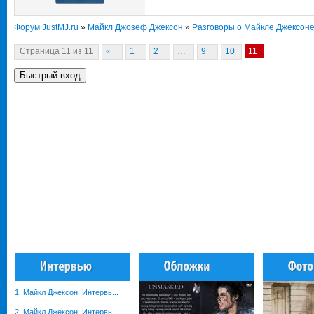
Форум JustMJ.ru
»
Майкл Джозеф Джексон
»
Разговоры о Майкле Джексон
Страница
11
из
11
«
1
2
…
9
10
11
1. Майкл Джексон. Интервь...
2. Майкл Джексон. Интервь...