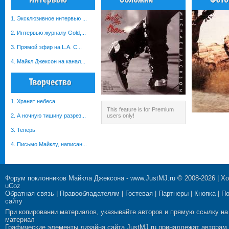
1. Эксклюзивное интервью ...
2. Интервью журналу Gold,...
3. Прямой эфир на L.A. С...
4. Майкл Джексон на канал...
1. Хранят небеса
This feature is for Premium
2. А ночную тишину разрез...
users only!
3. Теперь
4. Письмо Майклу, написан...
Форум поклонников Майкла Джексона
-
www.JustMJ.ru
© 2008-2026 |
Хо
uCoz
Обратная связь
|
Правообладателям
|
Гостевая
|
Партнеры
|
Кнопка
|
П
сайту
При копировании материалов, указывайте авторов и прямую ссылку на
материал
Графические элементы дизайна сайта JustMJ.ru принадлежат авторам