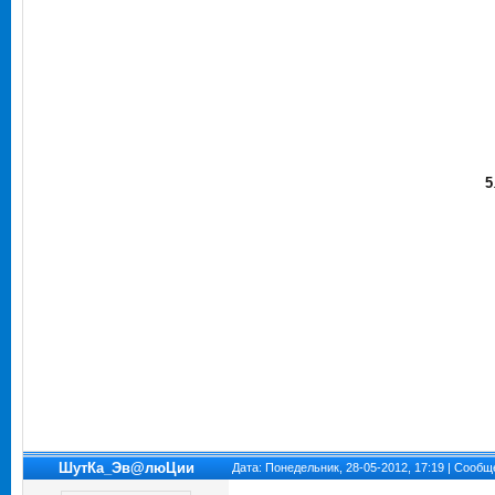
5
ШутКа_Эв@люЦии
Дата: Понедельник, 28-05-2012, 17:19 | Сооб