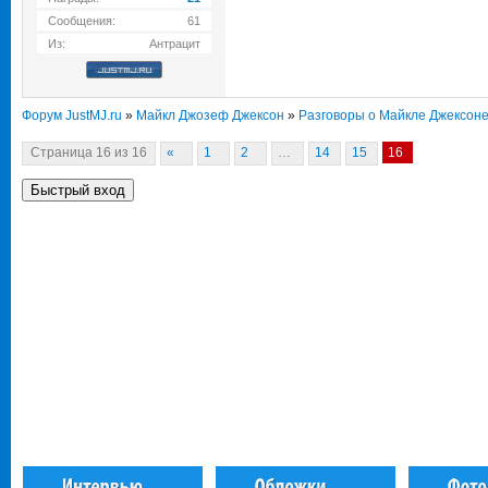
Сообщения:
61
Из:
Антрацит
Форум JustMJ.ru
»
Майкл Джозеф Джексон
»
Разговоры о Майкле Джексон
Страница
16
из
16
«
1
2
…
14
15
16