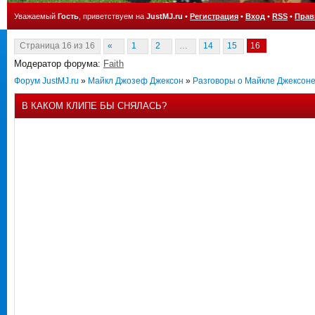
Уважаемый
Гость
, приветствуем на
JustMJ.ru
•
Регистрация
•
Вход
•
RSS
•
Прав
Страница
16
из
16
«
1
2
…
14
15
16
Модератор форума:
Faith
Форум JustMJ.ru
»
Майкл Джозеф Джексон
»
Разговоры о Майкле Джексон
В КАКОМ КЛИПЕ БЫ СНЯЛАСЬ?