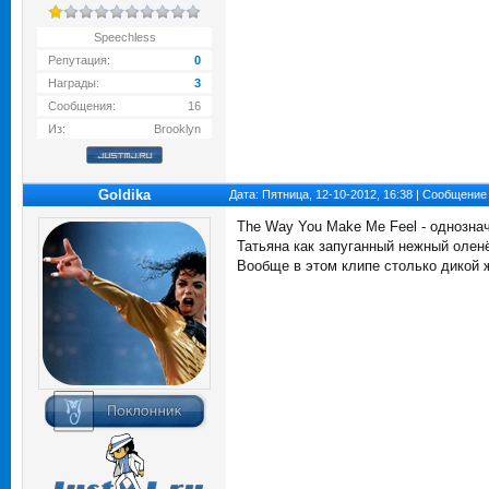
Speechless
Репутация:
0
Награды:
3
Сообщения:
16
Из:
Brooklyn
Goldika
Дата: Пятница, 12-10-2012, 16:38 | Сообщение
The Way You Make Me Feel - однозначн
Татьяна как запуганный нежный оленён
Вообще в этом клипе столько дикой жи