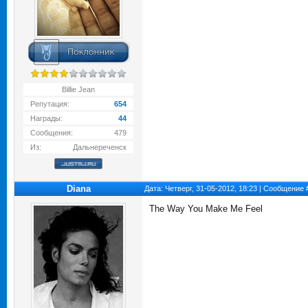
Billie Jean
Репутация:
654
Награды:
44
Сообщения:
479
Из:
Дальнереченск
Diana
Дата: Четверг, 31-05-2012, 18:23 | Сообщение
The Way You Make Me Feel