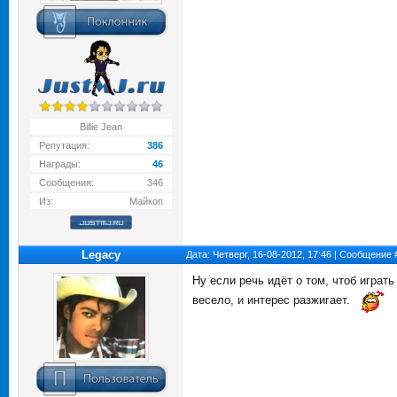
Billie Jean
Репутация:
386
Награды:
46
Сообщения:
346
Из:
Майкоп
Legacy
Дата: Четверг, 16-08-2012, 17:46 | Сообщение
Ну если речь идёт о том, чтоб играть
весело, и интерес разжигает.