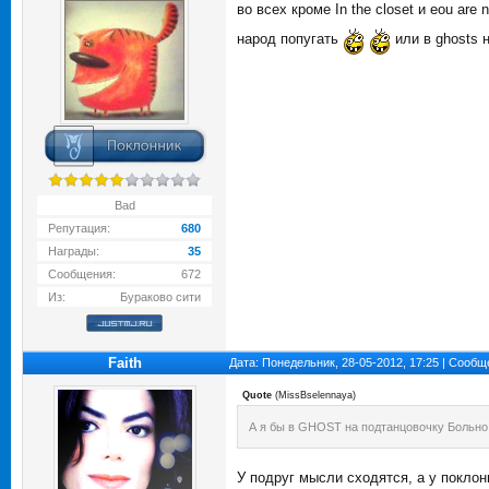
во всех кроме In the closet и eou are 
народ попугать
или в ghosts
Bad
Репутация:
680
Награды:
35
Сообщения:
672
Из:
Бураково сити
Faith
Дата: Понедельник, 28-05-2012, 17:25 | Сооб
Quote
(
MissBselennaya
)
А я бы в GHOST на подтанцовочку Больно 
У подруг мысли сходятся, а у поклонн