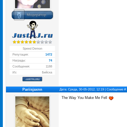
Speed Demon
Репутация:
1472
Награды:
74
Сообщения:
1188
Из:
Бийска
Pariisjaxnn
Дата: Среда, 30-05-2012, 12:19 | Сообщение #
The Way You Make Me Fell