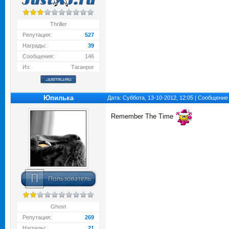
Thriller
Репутация:
527
Награды:
39
Сообщения:
146
Из:
Таганрог
Юпилька
Дата: Суббота, 13-10-2012, 12:05 | Сообщение
Remember The Time
Ghost
Репутация:
269
Награды:
21