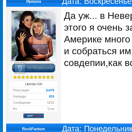
Дата: Воскресенье
Иришка
Да уж... в Нев
этого я очень 
Америке много 
и собраться им
совдепии,как в
Liberian Girl
Репутация:
11479
Награды:
815
Сообщения:
5252
Из:
Тула
Дата: Понедельник
RockFantom