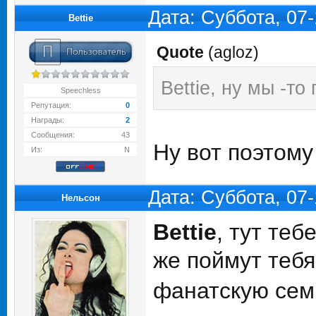
Дата: Суббота, 07
Bettie
Quote
(
agloz
)
Bettie, ну мы -т
Speechless
Репутация:
0
Награды:
2
Сообщения:
43
Ну вот поэтом
Из:
N
Дата: Суббота, 07
Нельсон
Bettie
, тут теб
же поймут теб
фанатскую се