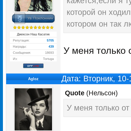
кажется,если я т
которой он ходи
котором он так л
Джексон Наш Касатик
Репутация:
5705
Награды:
439
У меня только 
Сообщения:
18693
Из:
Tortuga
Дата: Вторник, 10
Agloz
Quote
(
Нельсон
)
У меня только от