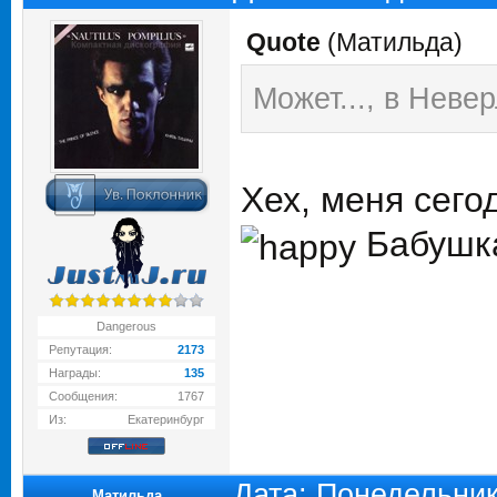
Quote
(
Матильда
)
Может..., в Неве
Хех, меня сего
Бабушк
Dangerous
Репутация:
2173
Награды:
135
Сообщения:
1767
Из:
Екатеринбург
Дата: Понедельник
Матильда