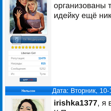
организованы 
идейку ещё никт
Liberian Girl
Репутация:
11479
Награды:
815
Сообщения:
5252
Из:
Тула
Дата: Вторник, 10
Нельсон
irishka1377
, я