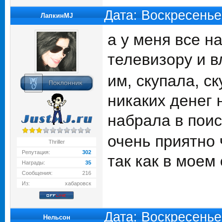
Дата: Воскресенье
ЛапкинMJ
а у меня все н
телевизору и 
им, скупала, ск
никаких денег 
набрала в поис
очень приятно 
Thriller
Репутация:
302
так как в мое
Награды:
35
Сообщения:
216
Из:
хабаровск
Дата: Воскресенье
Нельсон