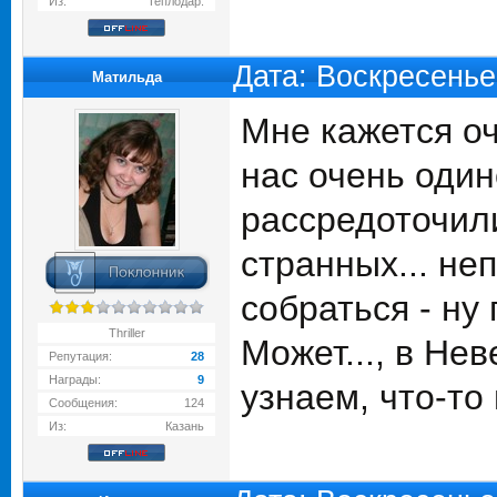
Из:
Теплодар.
Дата: Воскресенье
Матильда
Мне кажется оч
нас очень один
рассредоточили
странных... не
собраться - ну
Thriller
Может..., в Не
Репутация:
28
Награды:
9
узнаем, что-то
Сообщения:
124
Из:
Казань