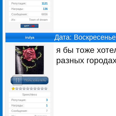
Репутация:
1121
Награды:
136
Сообщения:
6656
Из:
Town of dream
Дата: Воскресенье
irulya
я бы тоже хоте
разных города
Speechless
Репутация:
3
Награды:
1
Сообщения:
7