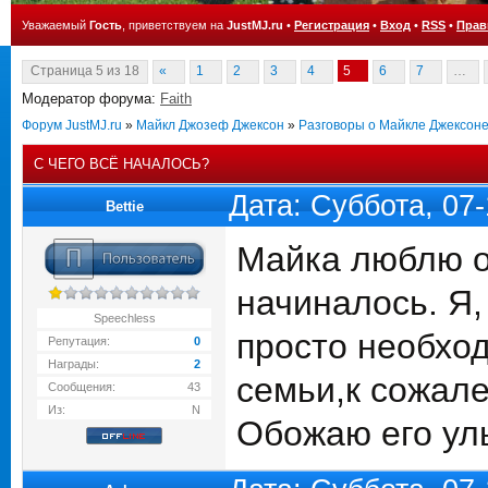
Уважаемый
Гость
, приветствуем на
JustMJ.ru
•
Регистрация
•
Вход
•
RSS
•
Прав
Страница
5
из
18
«
1
2
3
4
5
6
7
…
Модератор форума:
Faith
Форум JustMJ.ru
»
Майкл Джозеф Джексон
»
Разговоры о Майкле Джексон
С ЧЕГО ВСЁ НАЧАЛОСЬ?
Дата: Суббота, 07
Bettie
Майка люблю оч
начиналось. Я,
Speechless
просто необход
Репутация:
0
Награды:
2
семьи,к сожале
Сообщения:
43
Из:
N
Обожаю его улы