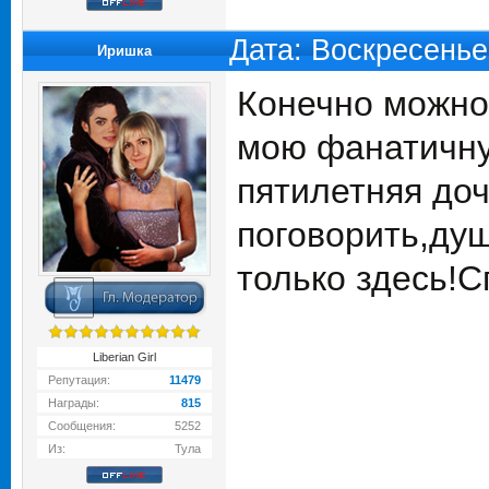
Дата: Воскресенье
Иришка
Конечно можно н
мою фанатичну
пятилетняя доч
поговорить,ду
только здесь!С
Liberian Girl
Репутация:
11479
Награды:
815
Сообщения:
5252
Из:
Тула