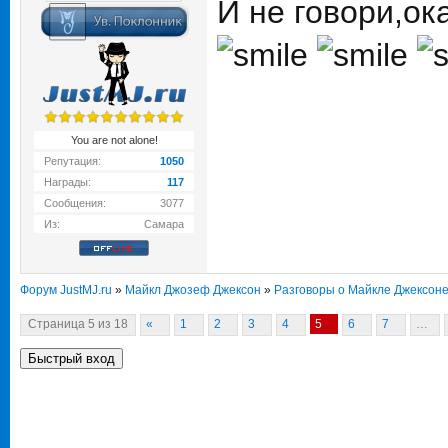
И не говори,ок
You are not alone!
Репутация:
1050
Награды:
117
Сообщения:
3077
Из:
Самара
Форум JustMJ.ru
»
Майкл Джозеф Джексон
»
Разговоры о Майкле Джексон
Страница
5
из
18
«
1
2
3
4
5
6
7
…