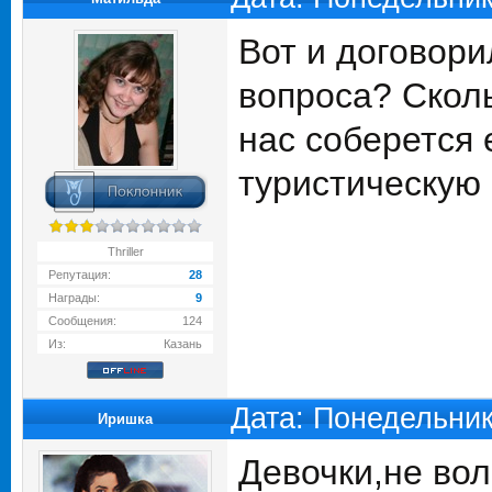
Вот и договори
вопроса? Сколь
нас соберется 
туристическую
Thriller
Репутация:
28
Награды:
9
Сообщения:
124
Из:
Казань
Дата: Понедельник
Иришка
Девочки,не вол