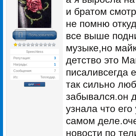
и братом смотр
не помню откуд
все выше подни
музыке,но май
Speechless
детство это Ма
Репутация:
3
Награды:
1
писаливсегда 
Сообщения:
7
Из:
Теплодар.
так сильно люб
забывался.он д
узнала что его
самом деле.оч
новости по тел