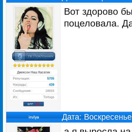
Вот здорово бы
поцеловала. Да
Джексон Наш Касатик
Репутация:
5705
Награды:
439
Сообщения:
18693
Из:
Tortuga
Дата: Воскресенье
irulya
а я выросла на