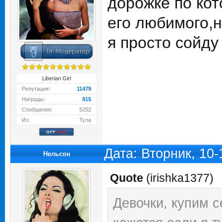
дорожке по ко
его любимого,н
я просто сойду 
Liberian Girl
Репутация:
11479
Награды:
815
Сообщения:
5252
Из:
Тула
Дата: Вторник, 10
Нельсон
Quote
(
irishka1377
)
Девочки, купим с