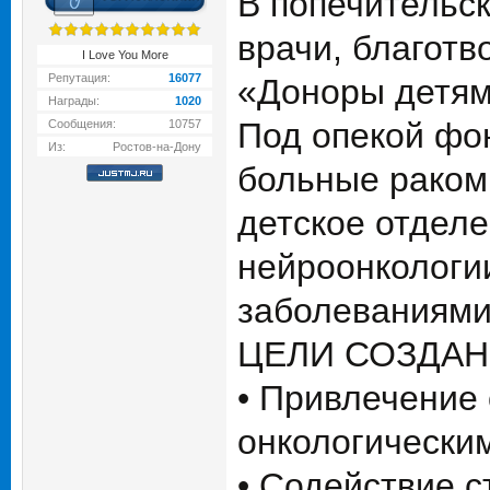
В попечительс
врачи, благотв
I Love You More
Репутация:
16077
«Доноры детям
Награды:
1020
Под опекой фон
Сообщения:
10757
Из:
Ростов-на-Дону
больные раком
детское отдел
нейроонкологи
заболеваниями
ЦЕЛИ СОЗДА
• Привлечение
онкологически
• Содействие 