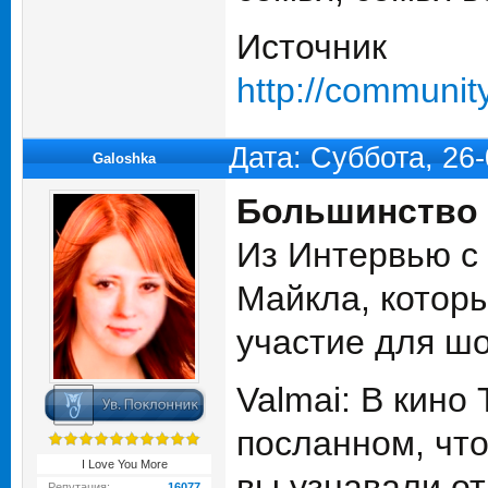
Источник
http://communit
Дата: Суббота, 26
Galoshka
Большинство л
Из Интервью с
Майкла, которы
участие для шоу 
Valmai: В кино 
посланном, что
I Love You More
вы узнавали от
Репутация:
16077