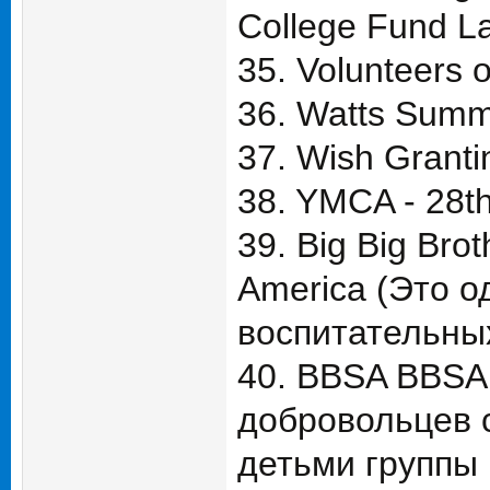
College Fund L
35. Volunteers 
36. Watts Summ
37. Wish Granti
38. YMCA - 28t
39. Big Big Brot
America (Это о
воспитательны
40. BBSA BBSA
добровольцев 
детьми группы 