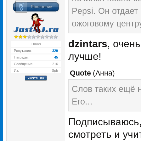
Pepsi. Он отдает
ожоговому центр
Вот этот поступ
dzintars
, очен
Thriller
Майкла!
Репутация:
329
лучше!
Награды:
45
Сообщения:
216
Из:
Spb
Quote
(
Анна
)
Слов таких ещё 
Его...
Подписываюсь, 
смотреть и учи