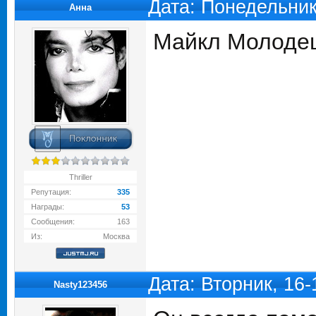
Дата: Понедельник
Анна
Майкл Молоде
Thriller
Репутация:
335
Награды:
53
Сообщения:
163
Из:
Москва
Дата: Вторник, 16
Nasty123456