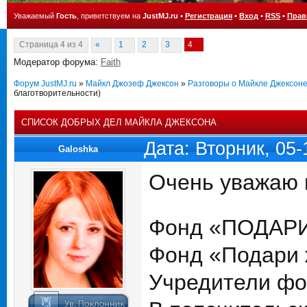
Уважаемый
Гость
, приветствуем на
JustMJ.ru
•
Регистрация
•
Вход
•
RSS
•
Прав
Страница
4
из
4
«
1
2
3
4
Модератор форума:
Faith
Форум JustMJ.ru
»
Майкл Джозеф Джексон
»
Разговоры о Майкле Джексон
благотворительности)
СПИСОК ДОБРЫХ ДЕЛ МАЙКЛА ДЖЕКСОНА
Дата: Вторник, 05
Galoshka
Очень уважаю 
Фонд «ПОДАР
Фонд «Подари ж
Учредители фо