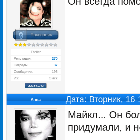
Он всегда помо
Thriller
Репутация:
270
Награды:
37
Сообщения:
193
Из:
Омск
Дата: Вторник, 16
Анна
Майкл... Он бо
придумали, и н