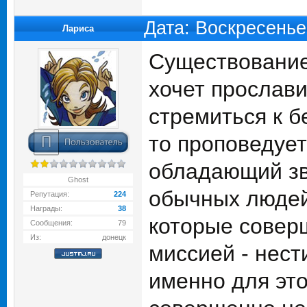
Дата: Воскресенье
Лариса
Существование
хочет прославит
стремиться к б
то проповедует
обладающий зв
Ghost
обычных людей 
Репутация:
224
Награды:
38
которые соверш
Сообщения:
79
Из:
донецк
миссией - нест
именно для это