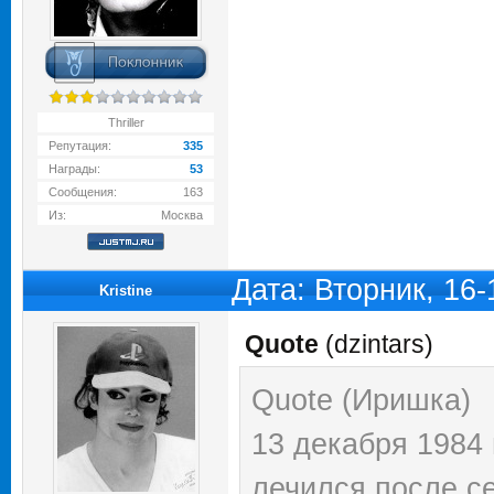
Thriller
Репутация:
335
Награды:
53
Сообщения:
163
Из:
Москва
Дата: Вторник, 16
Kristine
Quote
(
dzintars
)
Quote (Иришка)
13 декабря 1984 
лечился после с