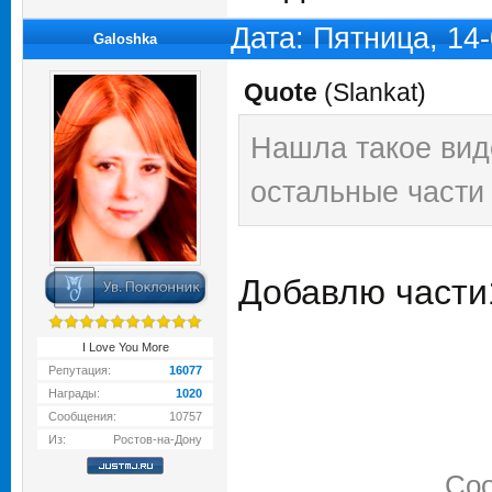
Дата: Пятница, 14
Galoshka
Quote
(
Slankat
)
Нашла такое вид
остальные части
Добавлю части1
I Love You More
Репутация:
16077
Награды:
1020
Сообщения:
10757
Из:
Ростов-на-Дону
Соо