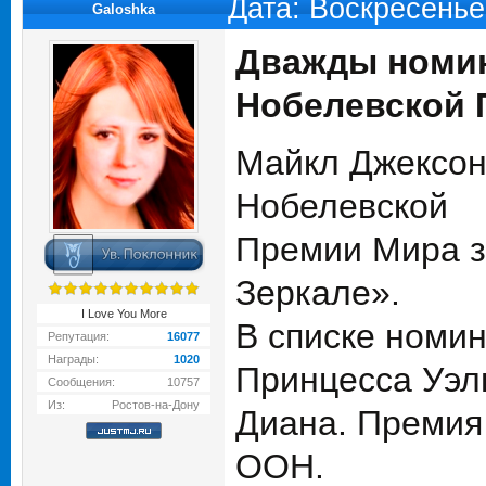
Дата: Воскресенье
Galoshka
Дважды номин
Нобелевской 
Майкл Джексон
Нобелевской
Премии Мира за
Зеркале».
I Love You More
В списке номин
Репутация:
16077
Награды:
1020
Принцесса Уэл
Сообщения:
10757
Из:
Ростов-на-Дону
Диана. Премия
ООН.