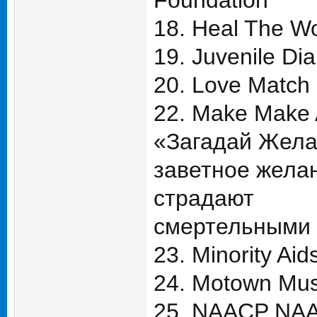
Foundation
18. Heal The W
19. Juvenile Di
20. Love Match 
22. Make Make 
«Загадай Жела
заветное желан
страдают
смертельными 
23. Minority Aid
24. Motown M
25. NAACP NA