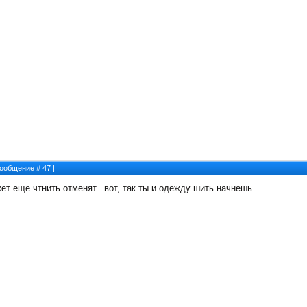
 Сообщение #
47
|
ожет еще чтнить отменят...вот, так ты и одежду шить начнешь.