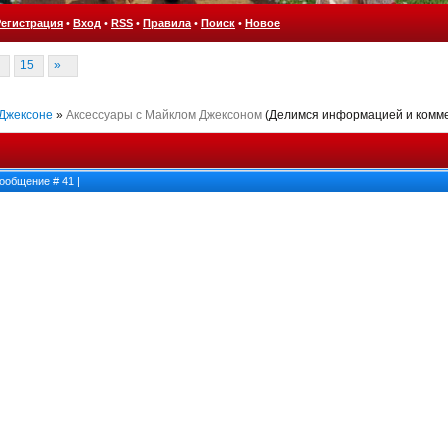
Регистрация
•
Вход
•
RSS
•
Правила
•
Поиск
•
Новое
15
»
 Джексоне
»
Аксессуары с Майклом Джексоном
(Делимся информацией и комме
 Сообщение #
41
|