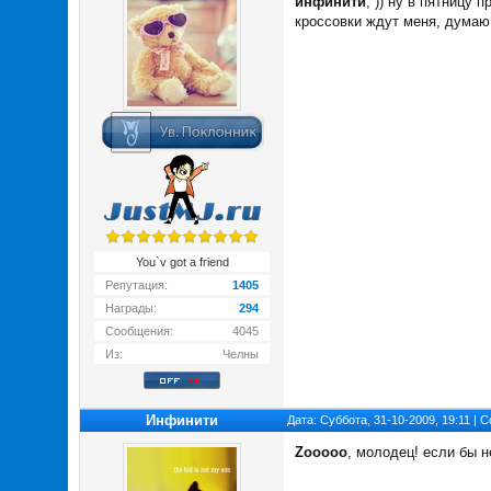
инфинити
, )) ну в пятницу
кроссовки ждут меня, думаю 
You`v got a friend
Репутация:
1405
Награды:
294
Сообщения:
4045
Из:
Челны
Инфинити
Дата: Суббота, 31-10-2009, 19:11 |
Zooooo
, молодец! если бы н