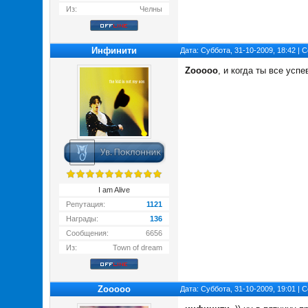
Из:
Челны
Инфинити
Дата: Суббота, 31-10-2009, 18:42 |
Zooooo
, и когда ты все усп
I am Alive
Репутация:
1121
Награды:
136
Сообщения:
6656
Из:
Town of dream
Zooooo
Дата: Суббота, 31-10-2009, 19:01 |