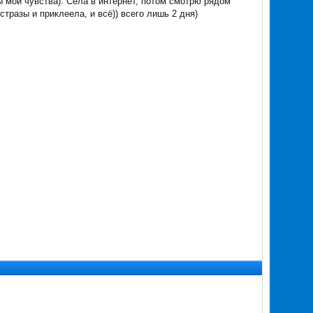
ны мои чувства). Села в интернет, потом смотрю рядом
стразы и приклеела, и всё)) всего лишь 2 дня)