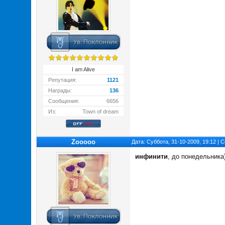
I am Alive
Репутация:
1121
Награды:
136
Сообщения:
6656
Из:
Town of dream
Zooooo
Дата: Суббота, 31-10-2009, 19:12 |
инфинити
, до понедельника