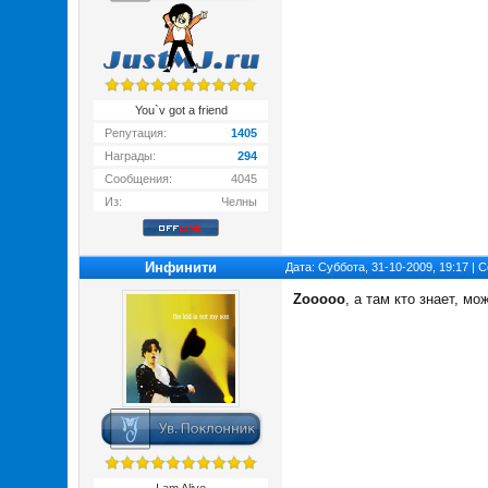
You`v got a friend
Репутация:
1405
Награды:
294
Сообщения:
4045
Из:
Челны
Инфинити
Дата: Суббота, 31-10-2009, 19:17 |
Zooooo
, а там кто знает, м