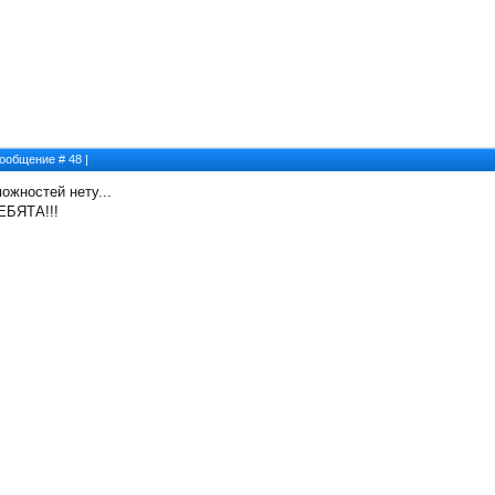
 Сообщение #
48
|
можностей нету...
ЕБЯТА!!!