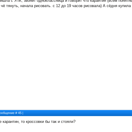
 пришла с УПК, звонит одноклассница и говорит что карантин (всем понят
чё тянуть, начала рисовать. с 12 до 19 часов рисовала) А сёдня купила 
 Сообщение #
45
|
е карантин, то кроссовки бы так и стояли?