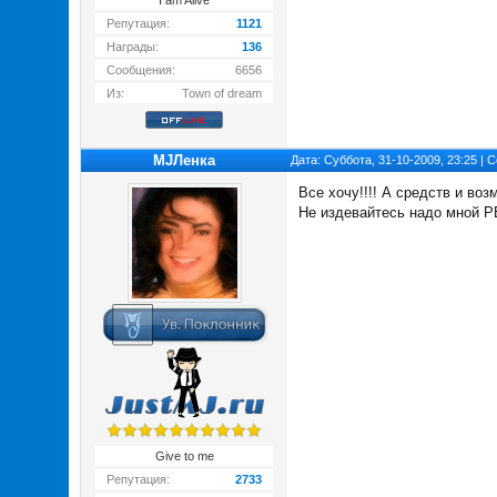
I am Alive
Репутация:
1121
Награды:
136
Сообщения:
6656
Из:
Town of dream
MJЛенка
Дата: Суббота, 31-10-2009, 23:25 |
Все хочу!!!! А средств и воз
Не издевайтесь надо мной Р
Give to me
Репутация:
2733