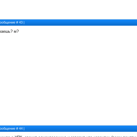
 Сообщение #
43
|
еваешь? м?
 Сообщение #
44
|