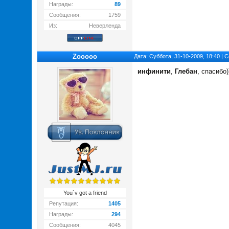
Награды:
89
Сообщения:
1759
Из:
Неверленда
Zooooo
Дата: Суббота, 31-10-2009, 18:40 |
инфинити
,
Глебан
, спасибо)
You`v got a friend
Репутация:
1405
Награды:
294
Сообщения:
4045