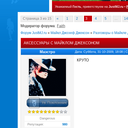
Уважаемый
Гость
, приветствуем на
JustMJ.ru
•
Страница
3
из
15
«
1
2
3
4
5
…
14
Модератор форума:
Faith
Форум JustMJ.ru
»
Майкл Джозеф Джексон
»
Разговоры о Майкле
АКСЕССУАРЫ С МАЙКЛОМ ДЖЕКСОНОМ
Маэстро
Дата: Суббота, 31-10-2009, 18:08 |
КРУТО
Dangerous
Репутация:
980