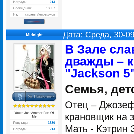
Награды:
213
Сообщения:
13037
Из:
страны Лепреконов
Дата: Среда, 30-0
Midnight
В Зале сла
дважды – к
"Jackson 5
Семья, дет
Отец – Джозеф 
You're Just Another Part Of
крановщик на 
Me
Репутация:
1530
Мать - Кэтрин 
Награды:
213