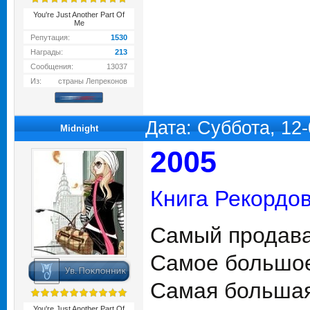
You're Just Another Part Of
Me
Репутация:
1530
Награды:
213
Сообщения:
13037
Из:
страны Лепреконов
Дата: Суббота, 12
Midnight
2005
Книга Рекордов
Самый продавае
Самое большое
Самая большая
You're Just Another Part Of