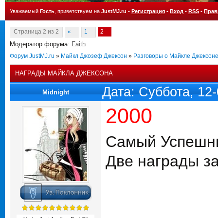
Уважаемый
Гость
, приветствуем на
JustMJ.ru
•
Регистрация
•
Вход
•
RSS
•
Прав
Страница
2
из
2
«
1
2
Модератор форума:
Faith
Форум JustMJ.ru
»
Майкл Джозеф Джексон
»
Разговоры о Майкле Джексон
НАГРАДЫ МАЙКЛА ДЖЕКСОНА
Дата: Суббота, 12
Midnight
2000
Самый Успешны
Две награды з