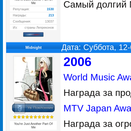
Самый долгий 
Me
Репутация:
1530
Награды:
213
Сообщения:
13037
Из:
страны Лепреконов
Дата: Суббота, 12
Midnight
2006
World Music Aw
Награда за пр
MTV Japan Awa
Награда за огр
You're Just Another Part Of
Me