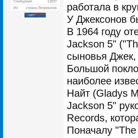
Сообщения:
13037
работала в кр
Из:
страны Лепреконов
У Джексонов бы
В 1964 году от
Jackson 5" ("T
сыновья Джек,
Большой покло
наиболее изве
Найт (Gladys M
Jackson 5" ру
Records, котор
Поначалу "The 