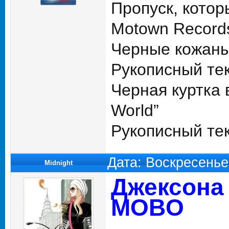
Пропуск, котор
Motown Records
Черные кожаные
Рукописный тек
Черная куртка 
World”
Рукописный тек
Дата: Воскресенье
Midnight
Джексона
MOBO