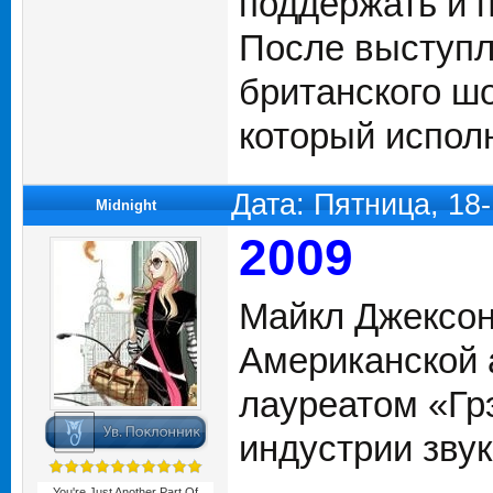
поддержать и 
После выступл
британского ш
который исполн
Дата: Пятница, 18
Midnight
2009
Майкл Джексон
Американской 
лауреатом «Гр
индустрии звук
You're Just Another Part Of