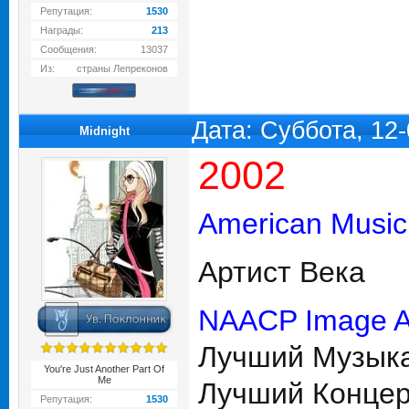
Репутация:
1530
Награды:
213
Сообщения:
13037
Из:
страны Лепреконов
Дата: Суббота, 12
Midnight
2002
American Music
Артист Века
NAACP Image A
Лучший Музыка
You're Just Another Part Of
Me
Лучший Концерт 
Репутация:
1530