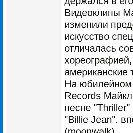
держался в его
Видеоклипы Ма
изменили пред
искусство спе
отличалась со
хореографией,
американские 
На юбилейном 
Records Майкл
песне "Thrille
"Billie Jean",
(moonwalk).