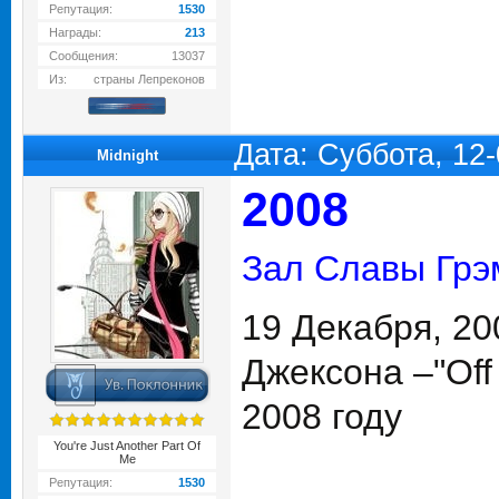
Репутация:
1530
Награды:
213
Сообщения:
13037
Из:
страны Лепреконов
Дата: Суббота, 12
Midnight
2008
Зал Славы Гр
19 Декабря, 20
Джексона –"Off 
2008 году
You're Just Another Part Of
Me
Репутация:
1530