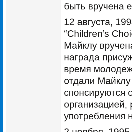
быть вручена е
12 августа, 19
“Children’s Cho
Майклу вручена
награда прису
время молодежи
отдали Майклу 
спонсируются о
организацией,
употребления 
2 ноября, 1995