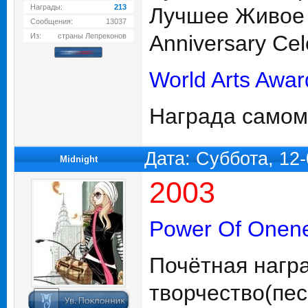
Награды:
213
Лучшее Живое 
Сообщения:
13037
Anniversary Cel
Из:
страны Лепреконов
World Arts Awar
Награда самом
Дата: Суббота, 12
Midnight
2003
Power Of Onene
Почётная награ
творчество(пес