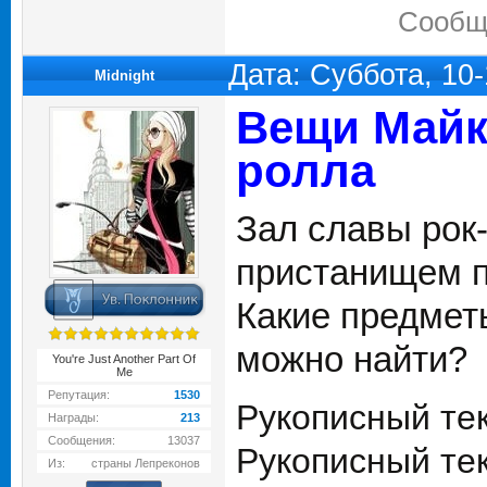
Сообщ
Дата: Суббота, 10
Midnight
Вещи Майк
ролла
Зал славы рок
пристанищем п
Какие предмет
можно найти?
You're Just Another Part Of
Me
Репутация:
1530
Рукописный текс
Награды:
213
Сообщения:
13037
Рукописный текс
Из:
страны Лепреконов