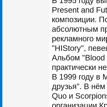
В 1995 году вы
Present and Fu
композиции. П
абсолютным пр
рекламного ми
"HIStory", пев
Альбом "Blood 
практически н
В 1999 году в 
друзья". В нём
Quo и Scorpio
организации К