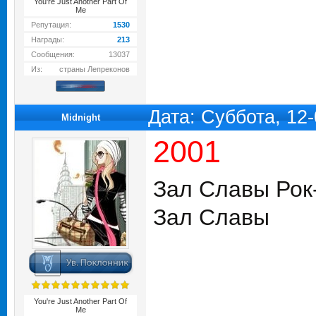
You're Just Another Part Of
Me
Репутация:
1530
Награды:
213
Сообщения:
13037
Из:
страны Лепреконов
Дата: Суббота, 12
Midnight
2001
Зал Славы Рок
Зал Славы
You're Just Another Part Of
Me