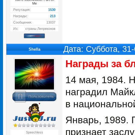
Me
Репутация:
1530
Награды:
213
Сообщения:
13037
Из:
страны Лепреконов
Дата: Суббота, 31
Shella
Награды за б
14 мая, 1984. 
наградил Майкл
в национально
Январь, 1989.
признает заслу
Speechless