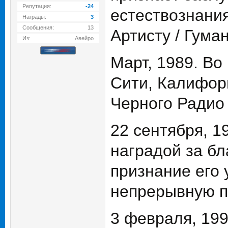
Репутация:
-24
естествознани
Награды:
3
Сообщения:
13
Артисту / Гума
Из:
Авейро
Март, 1989. В
Сити, Калифор
Черного Радио
22 сентября, 
наградой за бл
признание его 
непрерывную п
3 февраля, 199