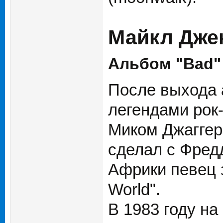
Майкл Джек
Альбом "Bad"
После выхода а
легендами рок-
Миком Джаггеро
сделал с Фред
Африки певец 
World".
В 1983 году на