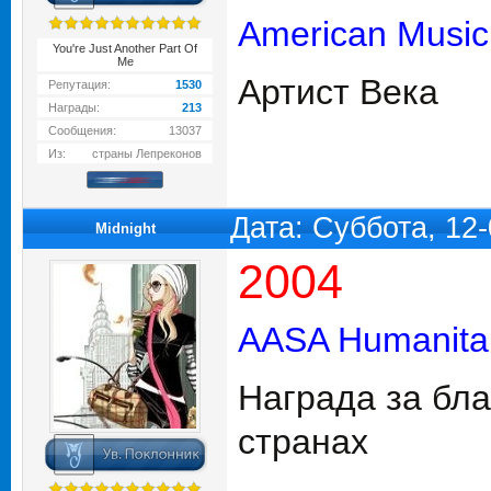
American Music
You're Just Another Part Of
Me
Артист Века
Репутация:
1530
Награды:
213
Сообщения:
13037
Из:
страны Лепреконов
Дата: Суббота, 12
Midnight
2004
AASA Humanita
Награда за бл
странах