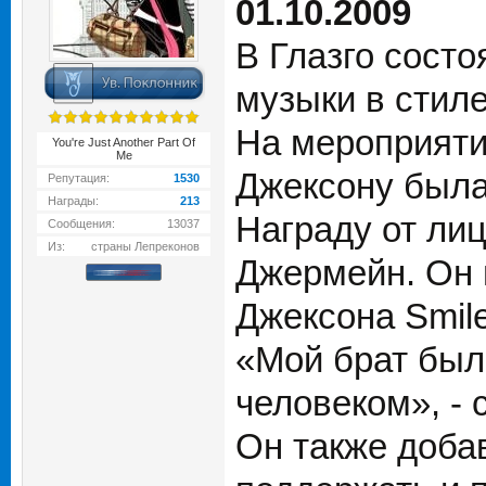
01.10.2009
В Глазго сост
музыки в стиле
На мероприяти
You're Just Another Part Of
Me
Джексону была
Репутация:
1530
Награды:
213
Награду от лиц
Сообщения:
13037
Из:
страны Лепреконов
Джермейн. Он 
Джексона Smile
«Мой брат был
человеком», - 
Он также добав