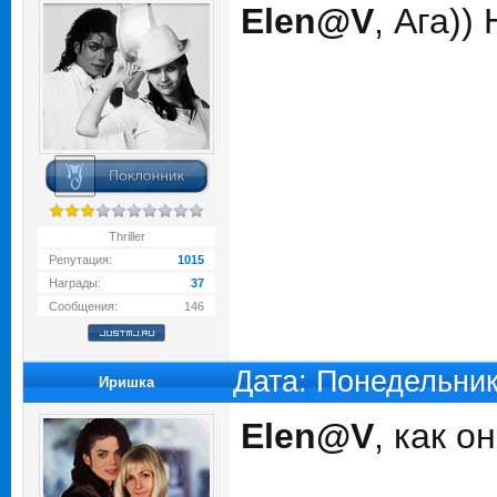
Elen@V
, Ага))
Thriller
Репутация:
1015
Награды:
37
Сообщения:
146
Дата: Понедельник
Иришка
Elen@V
, как 