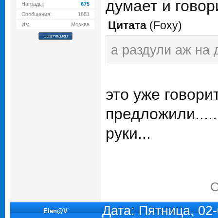
думает и говори
Награды:
675
Сообщения:
1881
Цитата
(
Foxy
)
Из:
Москва
а раздули аж на 
это уже говори
предложили....
руки...
С
Дата: Пятница, 02
Elen@V