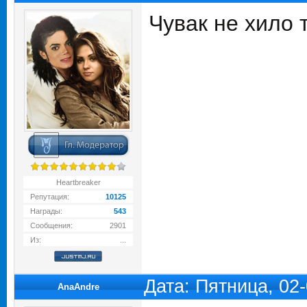
Чувак не хило 
Heartbreaker
Репутация:
10125
Награды:
543
Сообщения:
2901
Из:
...
Дата: Пятница, 02
AnaAndre