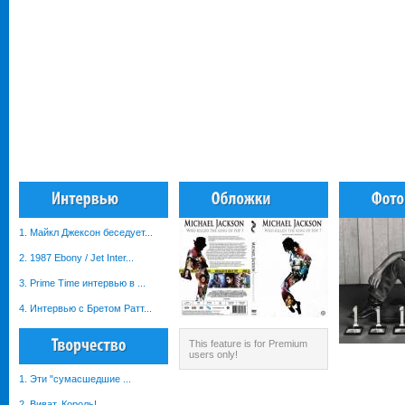
1. Майкл Джексон беседует...
2. 1987 Ebony / Jet Inter...
3. Prime Time интервью в ...
4. Интервью с Бретом Ратт...
This feature is for Premium
users only!
1. Эти "сумасшедшие ...
2. Виват, Король!