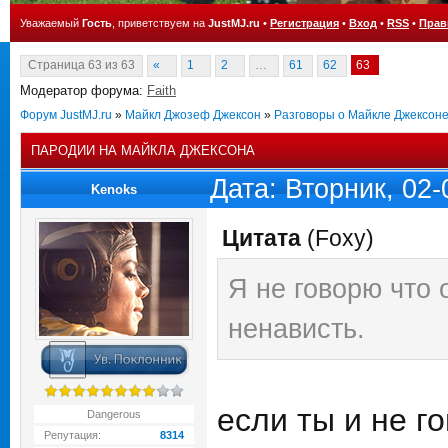
Уважаемый
Гость
, приветствуем на
JustMJ.ru
•
Регистрация
•
Вход
•
RSS
•
Прав
Страница
63
из
63
«
1
2
…
61
62
63
Модератор форума:
Faith
Форум JustMJ.ru
»
Майкл Джозеф Джексон
»
Разговоры о Майкле Джексон
ПАРОДИИ НА МАЙКЛА ДЖЕКСОНА
Дата: Вторник, 02
Kenoks
Цитата
(
Foxy
)
Я не говорю что 
ненависть.
если ты и не го
Dangerous
Репутация:
8314